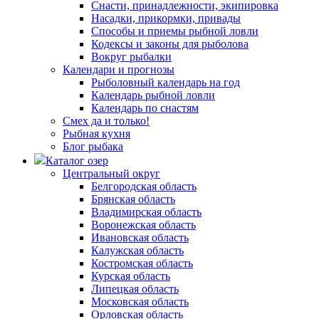
Снасти, принадлежности, экипировка
Насадки, прикормки, привады
Способы и приемы рыбной ловли
Кодексы и законы для рыболова
Вокруг рыбалки
Календари и прогнозы
Рыболовный календарь на год
Календарь рыбной ловли
Календарь по снастям
Смех да и только!
Рыбная кухня
Блог рыбака
Каталог озер
Центральный округ
Белгородская область
Брянская область
Владимирская область
Воронежская область
Ивановская область
Калужская область
Костромская область
Курская область
Липецкая область
Московская область
Орловская область