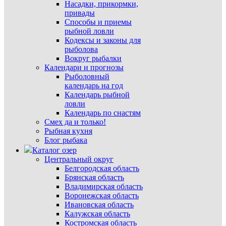
Насадки, прикормки,
привады
Способы и приемы
рыбной ловли
Кодексы и законы для
рыболова
Вокруг рыбалки
Календари и прогнозы
Рыболовный
календарь на год
Календарь рыбной
ловли
Календарь по снастям
Смех да и только!
Рыбная кухня
Блог рыбака
Каталог озер
Центральный округ
Белгородская область
Брянская область
Владимирская область
Воронежская область
Ивановская область
Калужская область
Костромская область