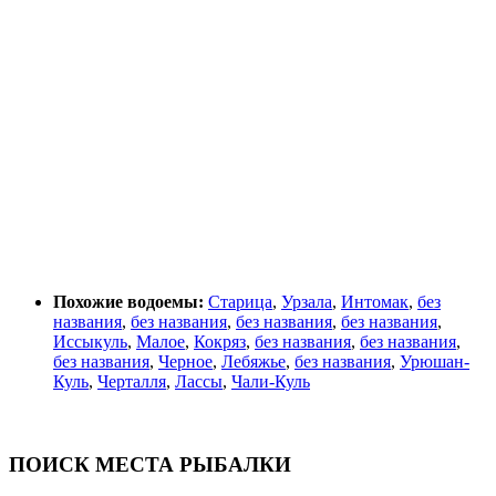
Похожие водоемы:
Старица
,
Урзала
,
Интомак
,
без
названия
,
без названия
,
без названия
,
без названия
,
Иссыкуль
,
Малое
,
Кокряз
,
без названия
,
без названия
,
без названия
,
Черное
,
Лебяжье
,
без названия
,
Урюшан-
Куль
,
Черталля
,
Лассы
,
Чали-Куль
ПОИСК МЕСТА РЫБАЛКИ