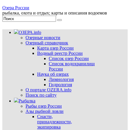
Озера России
рыбалка, охота и отдых; карты и описания водоемов
ОЗЕРА.info
Озерные новости
Озерный справочник
Карта озер России
Водный реестр России
Список озер России
Список водохранилищ
России
Наука об озерах
Лимнология
Гидрология
О портале OZERA.info
Поиск по сайту
Рыбалка
Рыбы озер России
Азы рыбной ловли
Снасти,
принадлежности,
экипировка