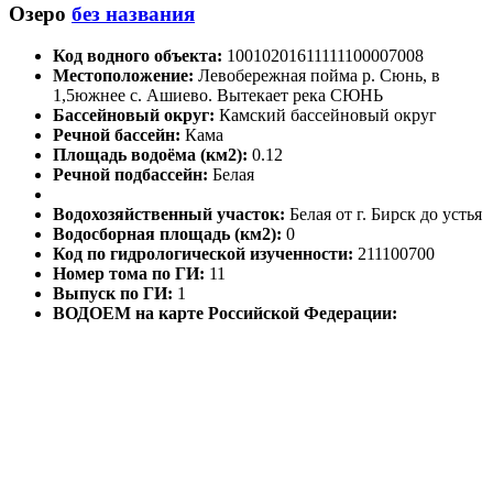
Озеро
без названия
Код водного объекта:
10010201611111100007008
Местоположение:
Левобережная пойма р. Сюнь, в
1,5южнее с. Ашиево. Вытекает река СЮНЬ
Бассейновый округ:
Камский бассейновый округ
Речной бассейн:
Кама
Площадь водоёма (км2):
0.12
Речной подбассейн:
Белая
Водохозяйственный участок:
Белая от г. Бирск до устья
Водосборная площадь (км2):
0
Код по гидрологической изученности:
211100700
Номер тома по ГИ:
11
Выпуск по ГИ:
1
ВОДОЕМ на карте Российской Федерации: