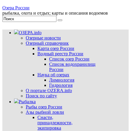
Озера России
рыбалка, охота и отдых; карты и описания водоемов
ОЗЕРА.info
Озерные новости
Озерный справочник
Карта озер России
Водный реестр России
Список озер России
Список водохранилищ
России
Наука об озерах
Лимнология
Гидрология
О портале OZERA.info
Поиск по сайту
Рыбалка
Рыбы озер России
Азы рыбной ловли
Снасти,
принадлежности,
экипировка