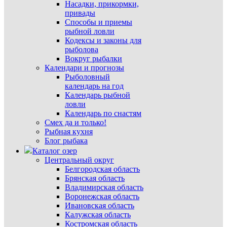
Насадки, прикормки,
привады
Способы и приемы
рыбной ловли
Кодексы и законы для
рыболова
Вокруг рыбалки
Календари и прогнозы
Рыболовный
календарь на год
Календарь рыбной
ловли
Календарь по снастям
Смех да и только!
Рыбная кухня
Блог рыбака
Каталог озер
Центральный округ
Белгородская область
Брянская область
Владимирская область
Воронежская область
Ивановская область
Калужская область
Костромская область