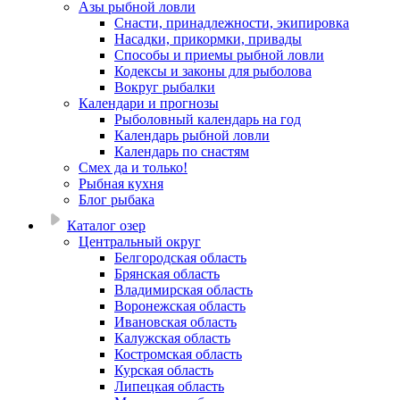
Азы рыбной ловли
Снасти, принадлежности, экипировка
Насадки, прикормки, привады
Способы и приемы рыбной ловли
Кодексы и законы для рыболова
Вокруг рыбалки
Календари и прогнозы
Рыболовный календарь на год
Календарь рыбной ловли
Календарь по снастям
Смех да и только!
Рыбная кухня
Блог рыбака
Каталог озер
Центральный округ
Белгородская область
Брянская область
Владимирская область
Воронежская область
Ивановская область
Калужская область
Костромская область
Курская область
Липецкая область