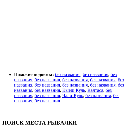
Похожие водоемы:
без названия
,
без названия
,
без
названия
,
без названия
,
без названия
,
без названия
,
без
названия
,
без названия
,
без названия
,
без названия
,
без
названия
,
без названия
,
Кыеш-Куль
,
Калтаса
,
без
названия
,
без названия
,
Чали-Куль
,
без названия
,
без
названия
,
без названия
ПОИСК МЕСТА РЫБАЛКИ