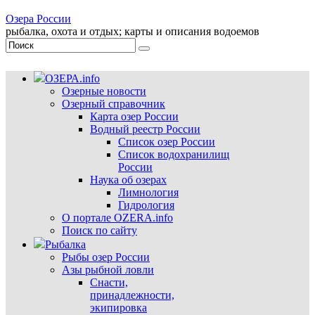
Озера России
рыбалка, охота и отдых; карты и описания водоемов
ОЗЕРА.info
Озерные новости
Озерный справочник
Карта озер России
Водный реестр России
Список озер России
Список водохранилищ
России
Наука об озерах
Лимнология
Гидрология
О портале OZERA.info
Поиск по сайту
Рыбалка
Рыбы озер России
Азы рыбной ловли
Снасти,
принадлежности,
экипировка