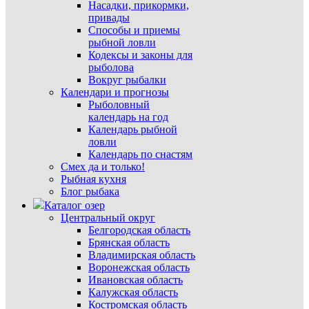
Насадки, прикормки,
привады
Способы и приемы
рыбной ловли
Кодексы и законы для
рыболова
Вокруг рыбалки
Календари и прогнозы
Рыболовный
календарь на год
Календарь рыбной
ловли
Календарь по снастям
Смех да и только!
Рыбная кухня
Блог рыбака
Каталог озер
Центральный округ
Белгородская область
Брянская область
Владимирская область
Воронежская область
Ивановская область
Калужская область
Костромская область