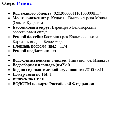
Озеро
Инкис
Код водного объекта:
02020000311101000008117
Местоположение:
р. Куцколь. Вытекает река Монча
(Ольче, Куцколь)
Бассейновый округ:
Баренцево-Беломорский
бассейновый округ
Речной бассейн:
Бассейны рек Кольского п-ова и
Карелии, впад. в Белое море
Площадь водоёма (км2):
1.74
Речной подбассейн:
нет
Водохозяйственный участок:
Нива вкл. оз. Имандра
Водосборная площадь (км2):
0
Код по гидрологической изученности:
201000811
Номер тома по ГИ:
1
Выпуск по ГИ:
0
ВОДОЕМ на карте Российской Федерации: