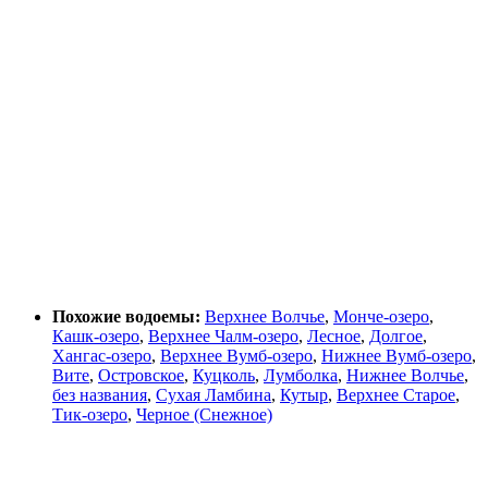
Похожие водоемы:
Верхнее Волчье
,
Монче-озеро
,
Кашк-озеро
,
Верхнее Чалм-озеро
,
Лесное
,
Долгое
,
Хангас-озеро
,
Верхнее Вумб-озеро
,
Нижнее Вумб-озеро
,
Вите
,
Островское
,
Куцколь
,
Лумболка
,
Нижнее Волчье
,
без названия
,
Сухая Ламбина
,
Кутыр
,
Верхнее Старое
,
Тик-озеро
,
Черное (Снежное)