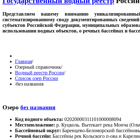
Государственный водный реестр
Россий
Представляем вашему вниманию уникализированн
систематизированному своду документированных сведений 
субъектов Российской Федерации, муниципальных образов
использовании водных объектов, о речных бассейнах и бас
Главная
/
Озерный справочник
/
Водный реестр России
/
Список озер России
/
без названия
Озеро
без названия
Код водного объекта:
02020000311101000008094
Местоположение:
р. Куцколь. Вытекает река Монча (Оль
Бассейновый округ:
Баренцево-Беломорский бассейнов
Речной бассейн:
Бассейны рек Кольского п-ова и Карелии