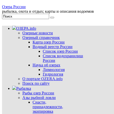
Озера России
рыбалка, охота и отдых; карты и описания водоемов
ОЗЕРА.info
Озерные новости
Озерный справочник
Карта озер России
Водный реестр России
Список озер России
Список водохранилищ
России
Наука об озерах
Лимнология
Гидрология
О портале OZERA.info
Поиск по сайту
Рыбалка
Рыбы озер России
Азы рыбной ловли
Снасти,
принадлежности,
экипировка