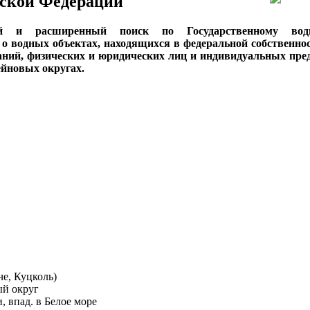
ской Федерации
ый и расширенный поиск по Государственному вод
о водных объектах, находящихся в федеральной собственнос
аний, физических и юридических лиц и индивидуальных пре
сейновых округах.
че, Куцколь)
ый округ
, впад. в Белое море