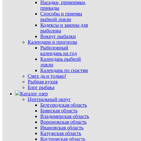
Насадки, прикормки,
привады
Способы и приемы
рыбной ловли
Кодексы и законы для
рыболова
Вокруг рыбалки
Календари и прогнозы
Рыболовный
календарь на год
Календарь рыбной
ловли
Календарь по снастям
Смех да и только!
Рыбная кухня
Блог рыбака
Каталог озер
Центральный округ
Белгородская область
Брянская область
Владимирская область
Воронежская область
Ивановская область
Калужская область
Костромская область