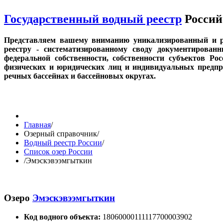
Государственный водный реестр
Россий
Представляем вашему вниманию уникализированный и р
реестру - систематизированному своду документирован
федеральной собственности, собственности субъектов Ро
физических и юридических лиц и индивидуальных предпри
речных бассейнах и бассейновых округах.
Главная
/
Озерный справочник
/
Водный реестр России
/
Список озер России
/
Эмэскэвээмгыткин
Озеро
Эмэскэвээмгыткин
Код водного объекта:
18060000111117700003902