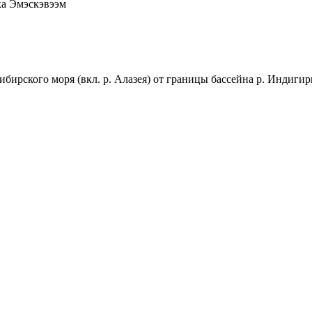
ка Эмэскэвээм
бирского моря (вкл. р. Алазея) от границы бассейна р. Индигирк