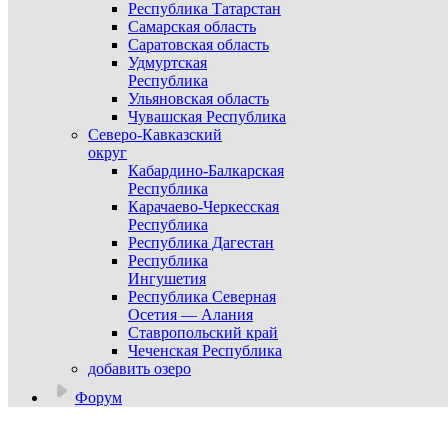
Республика Татарстан
Самарская область
Саратовская область
Удмуртская
Республика
Ульяновская область
Чувашская Республика
Северо-Кавказский
округ
Кабардино-Балкарская
Республика
Карачаево-Черкесская
Республика
Республика Дагестан
Республика
Ингушетия
Республика Северная
Осетия — Алания
Ставропольский край
Чеченская Республика
добавить озеро
Форум