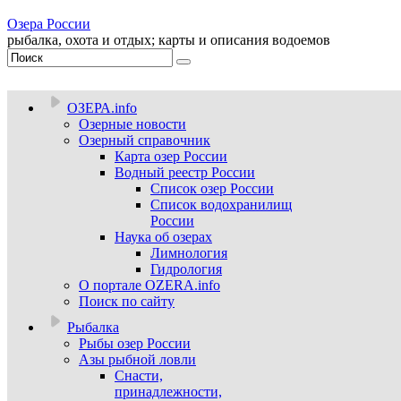
Озера России
рыбалка, охота и отдых; карты и описания водоемов
ОЗЕРА.info
Озерные новости
Озерный справочник
Карта озер России
Водный реестр России
Список озер России
Список водохранилищ
России
Наука об озерах
Лимнология
Гидрология
О портале OZERA.info
Поиск по сайту
Рыбалка
Рыбы озер России
Азы рыбной ловли
Снасти,
принадлежности,