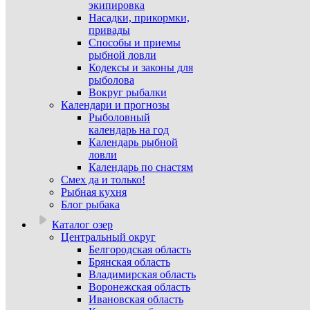
экипировка
Насадки, прикормки,
привады
Способы и приемы
рыбной ловли
Кодексы и законы для
рыболова
Вокруг рыбалки
Календари и прогнозы
Рыболовный
календарь на год
Календарь рыбной
ловли
Календарь по снастям
Смех да и только!
Рыбная кухня
Блог рыбака
Каталог озер
Центральный округ
Белгородская область
Брянская область
Владимирская область
Воронежская область
Ивановская область