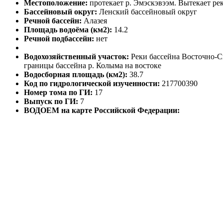
Местоположение:
протекает р. Эмэскэвээм. Вытекает ре
Бассейновый округ:
Ленский бассейновый округ
Речной бассейн:
Алазея
Площадь водоёма (км2):
14.2
Речной подбассейн:
нет
Водохозяйственный участок:
Реки бассейна Восточно-Си
границы бассейна р. Колыма на востоке
Водосборная площадь (км2):
38.7
Код по гидрологической изученности:
217700390
Номер тома по ГИ:
17
Выпуск по ГИ:
7
ВОДОЕМ на карте Российской Федерации: