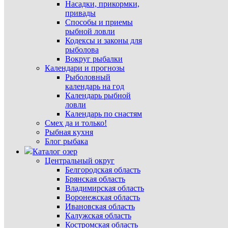
Насадки, прикормки,
привады
Способы и приемы
рыбной ловли
Кодексы и законы для
рыболова
Вокруг рыбалки
Календари и прогнозы
Рыболовный
календарь на год
Календарь рыбной
ловли
Календарь по снастям
Смех да и только!
Рыбная кухня
Блог рыбака
Каталог озер
Центральный округ
Белгородская область
Брянская область
Владимирская область
Воронежская область
Ивановская область
Калужская область
Костромская область