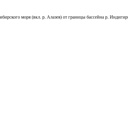
бирского моря (вкл. р. Алазея) от границы бассейна р. Индигирк