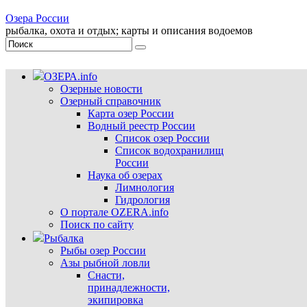
Озера России
рыбалка, охота и отдых; карты и описания водоемов
ОЗЕРА.info
Озерные новости
Озерный справочник
Карта озер России
Водный реестр России
Список озер России
Список водохранилищ
России
Наука об озерах
Лимнология
Гидрология
О портале OZERA.info
Поиск по сайту
Рыбалка
Рыбы озер России
Азы рыбной ловли
Снасти,
принадлежности,
экипировка