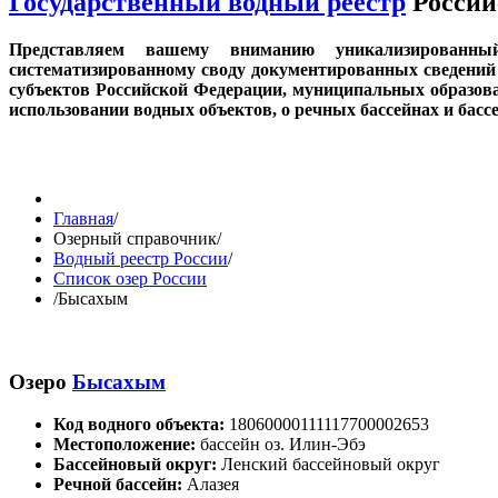
Государственный водный реестр
Россий
Представляем вашему вниманию уникализированн
систематизированному своду документированных сведений 
субъектов Российской Федерации, муниципальных образов
использовании водных объектов, о речных бассейнах и бас
Главная
/
Озерный справочник
/
Водный реестр России
/
Список озер России
/
Бысахым
Озеро
Бысахым
Код водного объекта:
18060000111117700002653
Местоположение:
бассейн оз. Илин-Эбэ
Бассейновый округ:
Ленский бассейновый округ
Речной бассейн:
Алазея