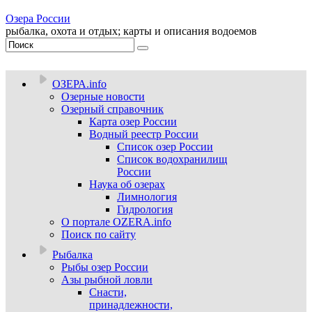
Озера России
рыбалка, охота и отдых; карты и описания водоемов
ОЗЕРА.info
Озерные новости
Озерный справочник
Карта озер России
Водный реестр России
Список озер России
Список водохранилищ
России
Наука об озерах
Лимнология
Гидрология
О портале OZERA.info
Поиск по сайту
Рыбалка
Рыбы озер России
Азы рыбной ловли
Снасти,
принадлежности,