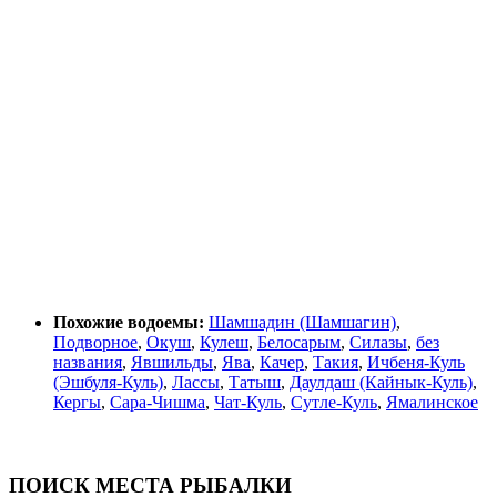
Похожие водоемы:
Шамшадин (Шамшагин)
,
Подворное
,
Окуш
,
Кулеш
,
Белосарым
,
Силазы
,
без
названия
,
Явшильды
,
Ява
,
Качер
,
Такия
,
Ичбеня-Куль
(Эшбуля-Куль)
,
Лассы
,
Татыш
,
Даулдаш (Кайнык-Куль)
,
Кергы
,
Сара-Чишма
,
Чат-Куль
,
Сутле-Куль
,
Ямалинское
ПОИСК МЕСТА РЫБАЛКИ