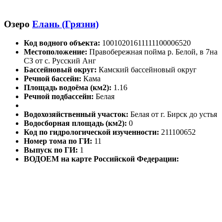
Озеро
Елань (Грязни)
Код водного объекта:
10010201611111100006520
Местоположение:
Правобережная пойма р. Белой, в 7на
СЗ от с. Русский Анг
Бассейновый округ:
Камский бассейновый округ
Речной бассейн:
Кама
Площадь водоёма (км2):
1.16
Речной подбассейн:
Белая
Водохозяйственный участок:
Белая от г. Бирск до устья
Водосборная площадь (км2):
0
Код по гидрологической изученности:
211100652
Номер тома по ГИ:
11
Выпуск по ГИ:
1
ВОДОЕМ на карте Российской Федерации: