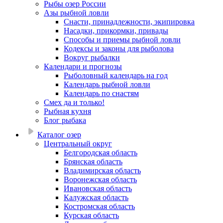
Рыбы озер России
Азы рыбной ловли
Снасти, принадлежности, экипировка
Насадки, прикормки, привады
Способы и приемы рыбной ловли
Кодексы и законы для рыболова
Вокруг рыбалки
Календари и прогнозы
Рыболовный календарь на год
Календарь рыбной ловли
Календарь по снастям
Смех да и только!
Рыбная кухня
Блог рыбака
Каталог озер
Центральный округ
Белгородская область
Брянская область
Владимирская область
Воронежская область
Ивановская область
Калужская область
Костромская область
Курская область