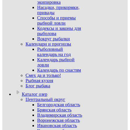
экипировка
Насадки, прикормки,
привады
Способы и приемы
рыбной ловли
Кодексы и законы для
рыболова
Вокруг рыбалки
Календари и прогнозы
Рыболовный
календарь на год
Календарь рыбной
ловли
Календарь по снастям
Смех да и только!
Рыбная кухня
Блог рыбака
Каталог озер
Центральный округ
Белгородская область
Брянская область
Владимирская область
Воронежская область
Ивановская область