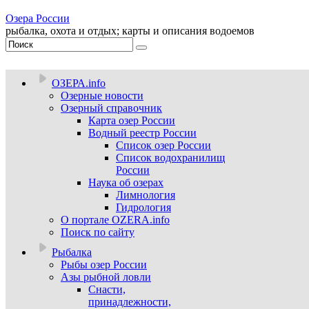
Озера России
рыбалка, охота и отдых; карты и описания водоемов
ОЗЕРА.info
Озерные новости
Озерный справочник
Карта озер России
Водный реестр России
Список озер России
Список водохранилищ
России
Наука об озерах
Лимнология
Гидрология
О портале OZERA.info
Поиск по сайту
Рыбалка
Рыбы озер России
Азы рыбной ловли
Снасти,
принадлежности,