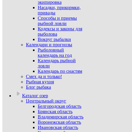
экипировка
Насадки, прикормки,
привады
Способы и приемы
рыбной ловли
Кодексы и законы для
рыболова
Вокруг рыбалки
Календари и прогнозы
Рыболовный
календарь на год
Календарь рыбной
ловли
Календарь по снастям
Смех да и только!
Рыбная кухня
Блог рыбака
Каталог озер
Центральный округ
Белгородская область
Брянская область
Владимирская область
Воронежская область
Ивановская область