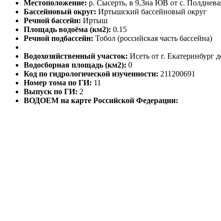
Местоположение:
р. Сысерть, в 9,3на ЮВ от с. Полднев
Бассейновый округ:
Иртышский бассейновый округ
Речной бассейн:
Иртыш
Площадь водоёма (км2):
0.15
Речной подбассейн:
Тобол (российская часть бассейна)
Водохозяйственный участок:
Исеть от г. Екатеринбург 
Водосборная площадь (км2):
0
Код по гидрологической изученности:
211200691
Номер тома по ГИ:
11
Выпуск по ГИ:
2
ВОДОЕМ на карте Российской Федерации: