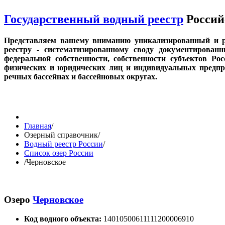
Государственный водный реестр
Россий
Представляем вашему вниманию уникализированный и р
реестру - систематизированному своду документирован
федеральной собственности, собственности субъектов Ро
физических и юридических лиц и индивидуальных предпри
речных бассейнах и бассейновых округах.
Главная
/
Озерный справочник
/
Водный реестр России
/
Список озер России
/
Черновское
Озеро
Черновское
Код водного объекта:
14010500611111200006910