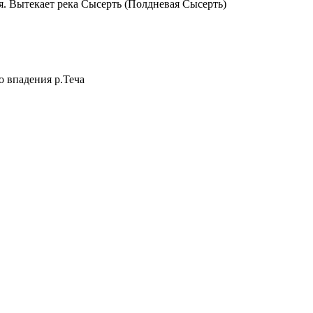
ая. Вытекает река Сысерть (Полдневая Сысерть)
до впадения р.Теча