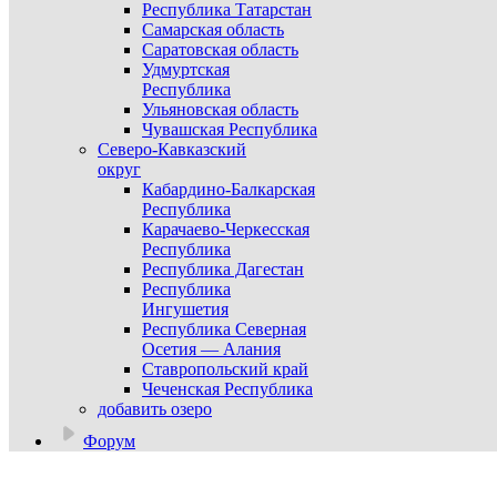
Республика Татарстан
Самарская область
Саратовская область
Удмуртская
Республика
Ульяновская область
Чувашская Республика
Северо-Кавказский
округ
Кабардино-Балкарская
Республика
Карачаево-Черкесская
Республика
Республика Дагестан
Республика
Ингушетия
Республика Северная
Осетия — Алания
Ставропольский край
Чеченская Республика
добавить озеро
Форум