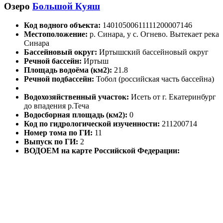
Озеро
Большой Куяш
Код водного объекта:
14010500611111200007146
Местоположение:
р. Синара, у с. Огнево. Вытекает река
Синара
Бассейновый округ:
Иртышский бассейновый округ
Речной бассейн:
Иртыш
Площадь водоёма (км2):
21.8
Речной подбассейн:
Тобол (российская часть бассейна)
Водохозяйственный участок:
Исеть от г. Екатеринбург
до впадения р.Теча
Водосборная площадь (км2):
0
Код по гидрологической изученности:
211200714
Номер тома по ГИ:
11
Выпуск по ГИ:
2
ВОДОЕМ на карте Российской Федерации: