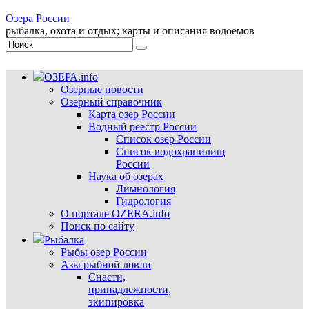
Озера России
рыбалка, охота и отдых; карты и описания водоемов
ОЗЕРА.info
Озерные новости
Озерный справочник
Карта озер России
Водный реестр России
Список озер России
Список водохранилищ
России
Наука об озерах
Лимнология
Гидрология
О портале OZERA.info
Поиск по сайту
Рыбалка
Рыбы озер России
Азы рыбной ловли
Снасти,
принадлежности,
экипировка