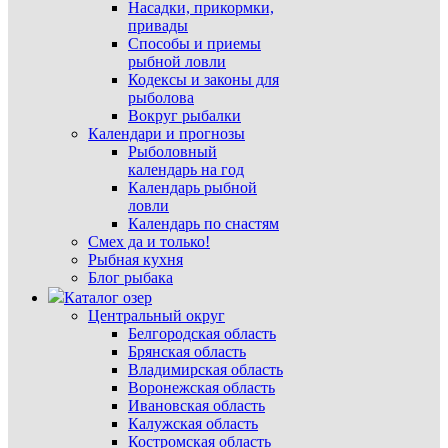
Насадки, прикормки,
привады
Способы и приемы
рыбной ловли
Кодексы и законы для
рыболова
Вокруг рыбалки
Календари и прогнозы
Рыболовный
календарь на год
Календарь рыбной
ловли
Календарь по снастям
Смех да и только!
Рыбная кухня
Блог рыбака
Каталог озер
Центральный округ
Белгородская область
Брянская область
Владимирская область
Воронежская область
Ивановская область
Калужская область
Костромская область