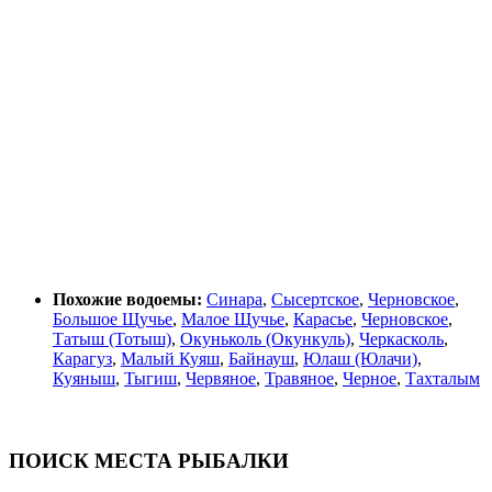
Похожие водоемы:
Синара
,
Сысертское
,
Черновское
,
Большое Щучье
,
Малое Щучье
,
Карасье
,
Черновское
,
Татыш (Тотыш)
,
Окуньколь (Окункуль)
,
Черкасколь
,
Карагуз
,
Малый Куяш
,
Байнауш
,
Юлаш (Юлачи)
,
Куяныш
,
Тыгиш
,
Червяное
,
Травяное
,
Черное
,
Тахталым
ПОИСК МЕСТА РЫБАЛКИ