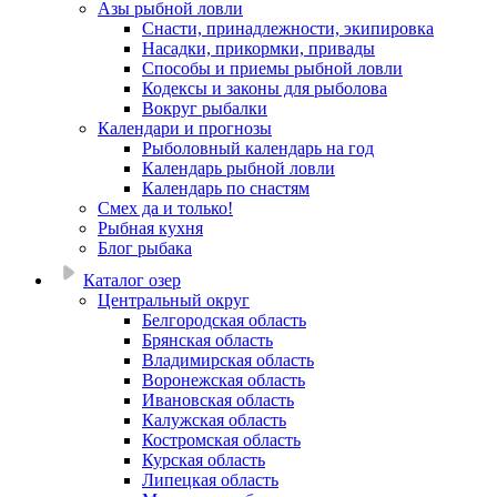
Азы рыбной ловли
Снасти, принадлежности, экипировка
Насадки, прикормки, привады
Способы и приемы рыбной ловли
Кодексы и законы для рыболова
Вокруг рыбалки
Календари и прогнозы
Рыболовный календарь на год
Календарь рыбной ловли
Календарь по снастям
Смех да и только!
Рыбная кухня
Блог рыбака
Каталог озер
Центральный округ
Белгородская область
Брянская область
Владимирская область
Воронежская область
Ивановская область
Калужская область
Костромская область
Курская область
Липецкая область