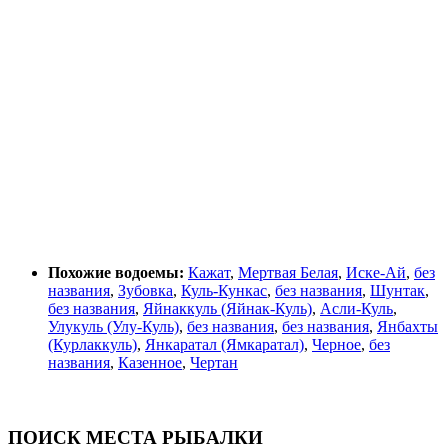
Похожие водоемы:
Кажат
,
Мертвая Белая
,
Иске-Ай
,
без
названия
,
Зубовка
,
Куль-Кункас
,
без названия
,
Шунтак
,
без названия
,
Яйнаккуль (Яйнак-Куль)
,
Асли-Куль
,
Улукуль (Улу-Куль)
,
без названия
,
без названия
,
Янбахты
(Курлаккуль)
,
Янкаратал (Ямкаратал)
,
Черное
,
без
названия
,
Казенное
,
Чертан
ПОИСК МЕСТА РЫБАЛКИ