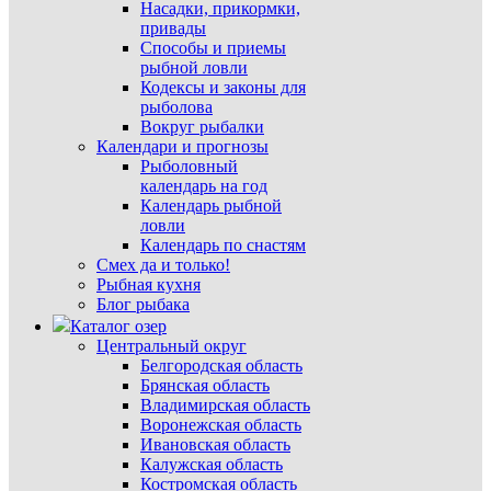
Насадки, прикормки,
привады
Способы и приемы
рыбной ловли
Кодексы и законы для
рыболова
Вокруг рыбалки
Календари и прогнозы
Рыболовный
календарь на год
Календарь рыбной
ловли
Календарь по снастям
Смех да и только!
Рыбная кухня
Блог рыбака
Каталог озер
Центральный округ
Белгородская область
Брянская область
Владимирская область
Воронежская область
Ивановская область
Калужская область
Костромская область