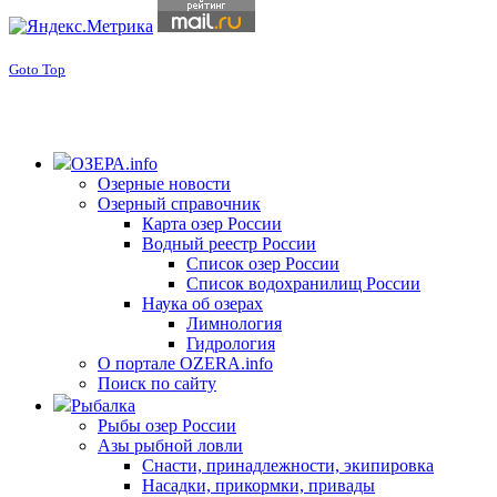
Goto Top
ОЗЕРА.info
Озерные новости
Озерный справочник
Карта озер России
Водный реестр России
Список озер России
Список водохранилищ России
Наука об озерах
Лимнология
Гидрология
О портале OZERA.info
Поиск по сайту
Рыбалка
Рыбы озер России
Азы рыбной ловли
Снасти, принадлежности, экипировка
Насадки, прикормки, привады