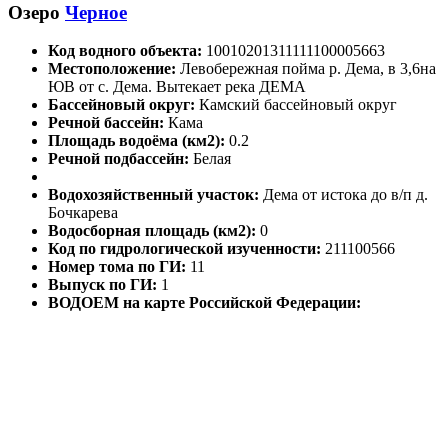
Озеро
Черное
Код водного объекта:
10010201311111100005663
Местоположение:
Левобережная пойма р. Дема, в 3,6на
ЮВ от с. Дема. Вытекает река ДЕМА
Бассейновый округ:
Камский бассейновый округ
Речной бассейн:
Кама
Площадь водоёма (км2):
0.2
Речной подбассейн:
Белая
Водохозяйственный участок:
Дема от истока до в/п д.
Бочкарева
Водосборная площадь (км2):
0
Код по гидрологической изученности:
211100566
Номер тома по ГИ:
11
Выпуск по ГИ:
1
ВОДОЕМ на карте Российской Федерации: