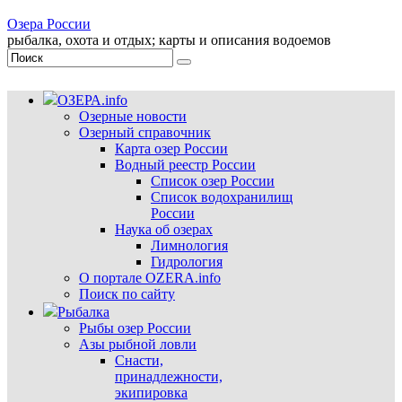
Озера России
рыбалка, охота и отдых; карты и описания водоемов
ОЗЕРА.info
Озерные новости
Озерный справочник
Карта озер России
Водный реестр России
Список озер России
Список водохранилищ
России
Наука об озерах
Лимнология
Гидрология
О портале OZERA.info
Поиск по сайту
Рыбалка
Рыбы озер России
Азы рыбной ловли
Снасти,
принадлежности,
экипировка