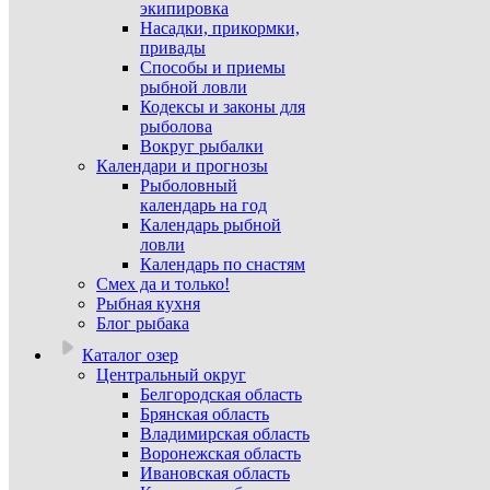
экипировка
Насадки, прикормки,
привады
Способы и приемы
рыбной ловли
Кодексы и законы для
рыболова
Вокруг рыбалки
Календари и прогнозы
Рыболовный
календарь на год
Календарь рыбной
ловли
Календарь по снастям
Смех да и только!
Рыбная кухня
Блог рыбака
Каталог озер
Центральный округ
Белгородская область
Брянская область
Владимирская область
Воронежская область
Ивановская область