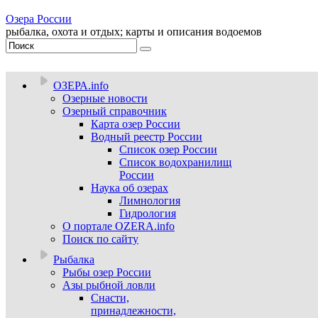
Озера России
рыбалка, охота и отдых; карты и описания водоемов
ОЗЕРА.info
Озерные новости
Озерный справочник
Карта озер России
Водный реестр России
Список озер России
Список водохранилищ
России
Наука об озерах
Лимнология
Гидрология
О портале OZERA.info
Поиск по сайту
Рыбалка
Рыбы озер России
Азы рыбной ловли
Снасти,
принадлежности,