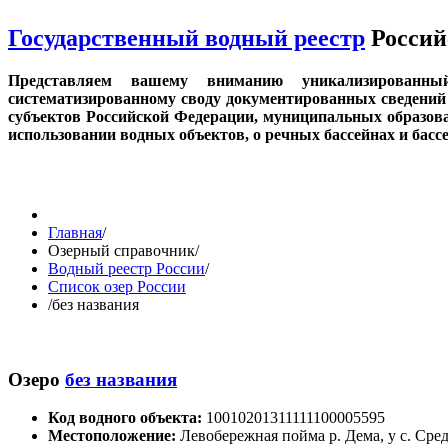
Государственный водный реестр
Россий
Представляем вашему вниманию уникализированн
систематизированному своду документированных сведений 
субъектов Российской Федерации, муниципальных образов
использовании водных объектов, о речных бассейнах и бас
Главная
/
Озерный справочник
/
Водный реестр России
/
Список озер России
/
без названия
Озеро
без названия
Код водного объекта:
10010201311111100005595
Местоположение:
Левобережная пойма р. Дема, у с. Ср