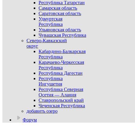
Республика Татарстан
Самарская область
Саратовская область
Удмуртская
Республика
Ульяновская область
Чувашская Республика
Северо-Кавказский
округ
Кабардино-Балкарская
Республика
Карачаево-Черкесская
Республика
Республика Дагестан
Республика
Ингушетия
Республика Северная
Осетия — Алания
Ставропольский край
Чеченская Республика
добавить озеро
Форум