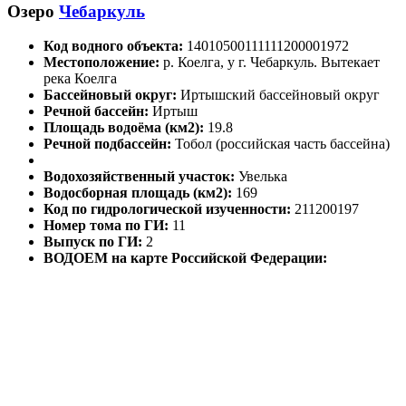
Озеро
Чебаркуль
Код водного объекта:
14010500111111200001972
Местоположение:
р. Коелга, у г. Чебаркуль. Вытекает
река Коелга
Бассейновый округ:
Иртышский бассейновый округ
Речной бассейн:
Иртыш
Площадь водоёма (км2):
19.8
Речной подбассейн:
Тобол (российская часть бассейна)
Водохозяйственный участок:
Увелька
Водосборная площадь (км2):
169
Код по гидрологической изученности:
211200197
Номер тома по ГИ:
11
Выпуск по ГИ:
2
ВОДОЕМ на карте Российской Федерации: