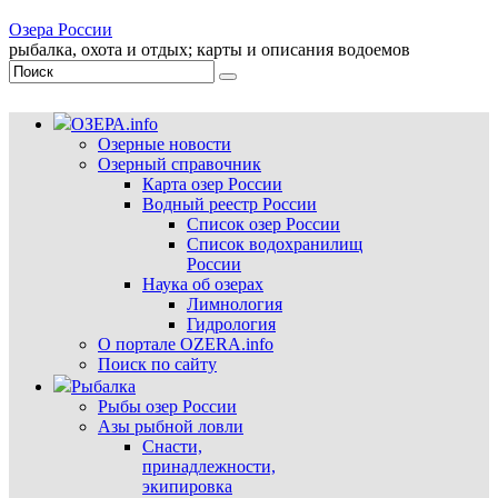
Озера России
рыбалка, охота и отдых; карты и описания водоемов
ОЗЕРА.info
Озерные новости
Озерный справочник
Карта озер России
Водный реестр России
Список озер России
Список водохранилищ
России
Наука об озерах
Лимнология
Гидрология
О портале OZERA.info
Поиск по сайту
Рыбалка
Рыбы озер России
Азы рыбной ловли
Снасти,
принадлежности,
экипировка