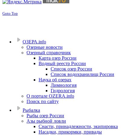
Goto Top
ОЗЕРА.info
Озерные новости
Озерный справочник
Карта озер России
Водный реестр России
Список озер России
Список водохранилищ России
Наука об озерах
Лимнология
Гидрология
О портале OZERA.info
Поиск по сайту
Рыбалка
Рыбы озер России
Азы рыбной ловли
Снасти, принадлежности, экипировка
Насадки, прикормки, привады