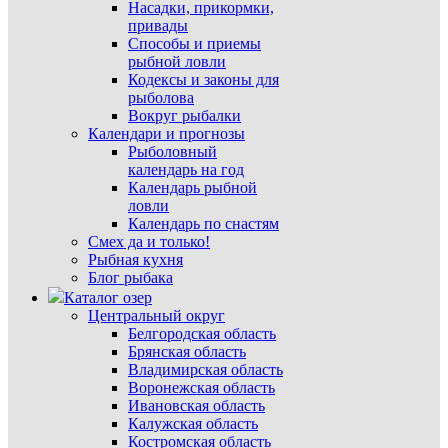
Насадки, прикормки,
привады
Способы и приемы
рыбной ловли
Кодексы и законы для
рыболова
Вокруг рыбалки
Календари и прогнозы
Рыболовный
календарь на год
Календарь рыбной
ловли
Календарь по снастям
Смех да и только!
Рыбная кухня
Блог рыбака
Каталог озер
Центральный округ
Белгородская область
Брянская область
Владимирская область
Воронежская область
Ивановская область
Калужская область
Костромская область