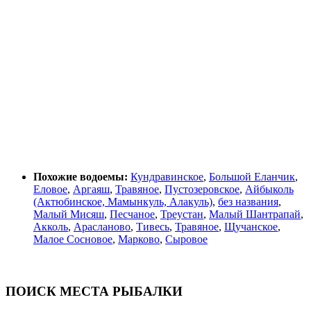
Похожие водоемы:
Кундравинское
,
Большой Еланчик
,
Еловое
,
Аргаяш
,
Травяное
,
Пустозеровское
,
Айбыколь
(Актюбинское, Мамынкуль, Алакуль)
,
без названия
,
Малый Мисяш
,
Песчаное
,
Треустан
,
Малый Шантрапай
,
Акколь
,
Арасланово
,
Тивесь
,
Травяное
,
Щучанское
,
Малое Сосновое
,
Марково
,
Сыровое
ПОИСК МЕСТА РЫБАЛКИ