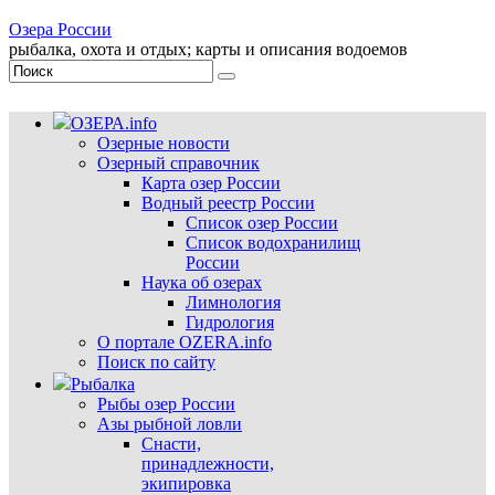
Озера России
рыбалка, охота и отдых; карты и описания водоемов
ОЗЕРА.info
Озерные новости
Озерный справочник
Карта озер России
Водный реестр России
Список озер России
Список водохранилищ
России
Наука об озерах
Лимнология
Гидрология
О портале OZERA.info
Поиск по сайту
Рыбалка
Рыбы озер России
Азы рыбной ловли
Снасти,
принадлежности,
экипировка