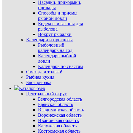
Насадки, прикормки,
привады
Способы и приемы
рыбной ловли
Кодексы и законы для
рыболова
Вокруг рыбалки
Календари и прогнозы
Рыболовный
календарь на год
Календарь рыбной
ловли
Календарь по снастям
Смех да и только!
Рыбная кухня
Блог рыбака
Каталог озер
Центральный округ
Белгородская область
Брянская область
Владимирская область
Воронежская область
Ивановская область
Калужская область
Костромская область