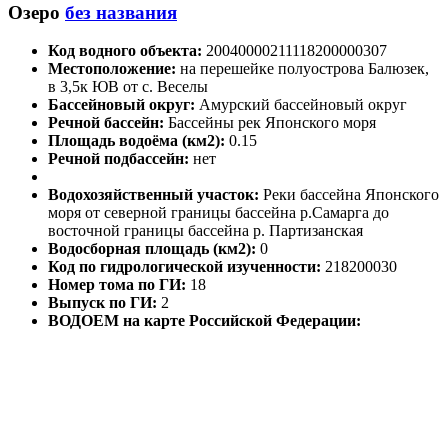
Озеро
без названия
Код водного объекта:
20040000211118200000307
Местоположение:
на перешейке полуострова Балюзек,
в 3,5к ЮВ от с. Веселы
Бассейновый округ:
Амурский бассейновый округ
Речной бассейн:
Бассейны рек Японского моря
Площадь водоёма (км2):
0.15
Речной подбассейн:
нет
Водохозяйственный участок:
Реки бассейна Японского
моря от северной границы бассейна р.Самарга до
восточной границы бассейна р. Партизанская
Водосборная площадь (км2):
0
Код по гидрологической изученности:
218200030
Номер тома по ГИ:
18
Выпуск по ГИ:
2
ВОДОЕМ на карте Российской Федерации: