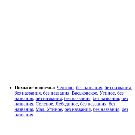
Похожие водоемы:
Чертово
,
без названия
,
без названия
,
без названия
,
без названия
,
Васьковское
,
Утиное
,
без
названия
,
без названия
,
без названия
,
без названия
,
без
названия
,
Соленое
,
Лебединое
,
без названия
,
без
названия
,
Мал. Утиное
,
без названия
,
без названия
,
без
названия