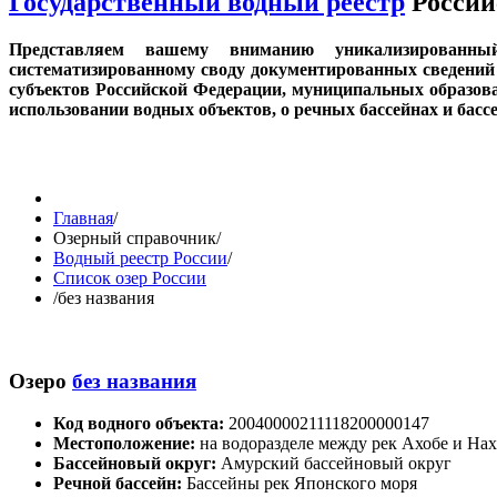
Государственный водный реестр
Россий
Представляем вашему вниманию уникализированн
систематизированному своду документированных сведений 
субъектов Российской Федерации, муниципальных образов
использовании водных объектов, о речных бассейнах и бас
Главная
/
Озерный справочник
/
Водный реестр России
/
Список озер России
/
без названия
Озеро
без названия
Код водного объекта:
20040000211118200000147
Местоположение:
на водоразделе между рек Ахобе и Нахт
Бассейновый округ:
Амурский бассейновый округ
Речной бассейн:
Бассейны рек Японского моря