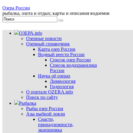
Озера России
рыбалка, охота и отдых; карты и описания водоемов
ОЗЕРА.info
Озерные новости
Озерный справочник
Карта озер России
Водный реестр России
Список озер России
Список водохранилищ
России
Наука об озерах
Лимнология
Гидрология
О портале OZERA.info
Поиск по сайту
Рыбалка
Рыбы озер России
Азы рыбной ловли
Снасти,
принадлежности,
экипировка