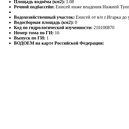
Площадь водоёма (км2):
1.08
Речной подбассейн:
Енисей ниже впадения Нижней Тун
Водохозяйственный участок:
Енисей от в/п г.Игарка до 
Водосборная площадь (км2):
0
Код по гидрологической изученности:
216100870
Номер тома по ГИ:
16
Выпуск по ГИ:
1
ВОДОЕМ на карте Российской Федерации: