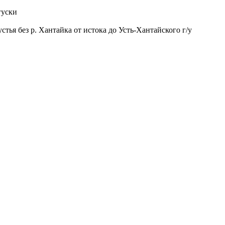
гуски
устья без р. Хантайка от истока до Усть-Хантайского г/у