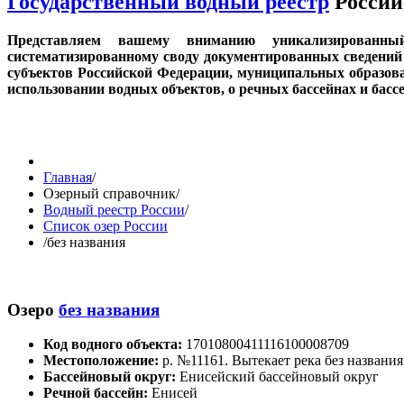
Государственный водный реестр
Россий
Представляем вашему вниманию уникализированн
систематизированному своду документированных сведений 
субъектов Российской Федерации, муниципальных образов
использовании водных объектов, о речных бассейнах и бас
Главная
/
Озерный справочник
/
Водный реестр России
/
Список озер России
/
без названия
Озеро
без названия
Код водного объекта:
17010800411116100008709
Местоположение:
р. №11161. Вытекает река без названия
Бассейновый округ:
Енисейский бассейновый округ
Речной бассейн:
Енисей