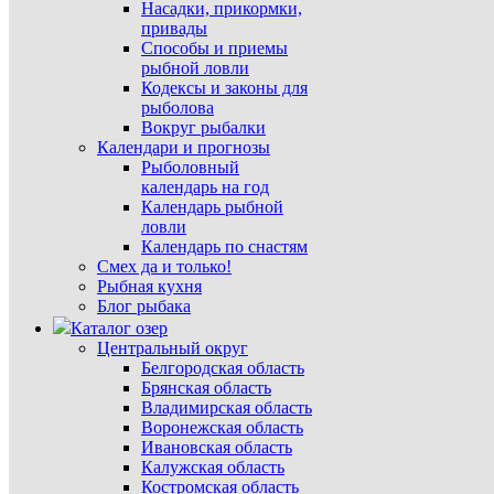
Насадки, прикормки,
привады
Способы и приемы
рыбной ловли
Кодексы и законы для
рыболова
Вокруг рыбалки
Календари и прогнозы
Рыболовный
календарь на год
Календарь рыбной
ловли
Календарь по снастям
Смех да и только!
Рыбная кухня
Блог рыбака
Каталог озер
Центральный округ
Белгородская область
Брянская область
Владимирская область
Воронежская область
Ивановская область
Калужская область
Костромская область