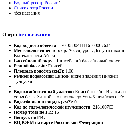
Водный реестр России
/
Список озер России
/
без названия
Озеро
без названия
Код водного объекта:
17010800411116100007634
Местоположение:
исток р. Абаси, уроч. Дыгуптынхоин.
Вытекает река Абаси
Бассейновый округ:
Енисейский бассейновый округ
Речной бассейн:
Енисей
Площадь водоёма (км2):
1.08
Речной подбассейн:
Енисей ниже впадения Нижней
Тунгуски
Водохозяйственный участок:
Енисей от в/п г.Игарка до
устья без р. Хантайка от истока до Усть-Хантайского г/у
Водосборная площадь (км2):
0
Код по гидрологической изученности:
216100763
Номер тома по ГИ:
16
Выпуск по ГИ:
1
ВОДОЕМ на карте Российской Федерации: