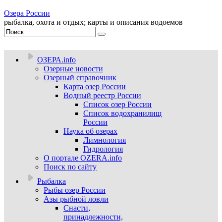
Озера России
рыбалка, охота и отдых; карты и описания водоемов
ОЗЕРА.info
Озерные новости
Озерный справочник
Карта озер России
Водный реестр России
Список озер России
Список водохранилищ
России
Наука об озерах
Лимнология
Гидрология
О портале OZERA.info
Поиск по сайту
Рыбалка
Рыбы озер России
Азы рыбной ловли
Снасти,
принадлежности,