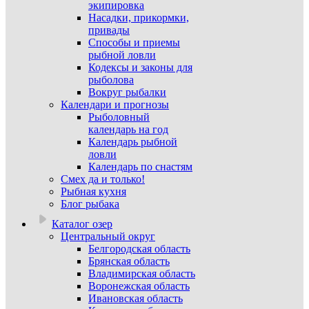
экипировка
Насадки, прикормки,
привады
Способы и приемы
рыбной ловли
Кодексы и законы для
рыболова
Вокруг рыбалки
Календари и прогнозы
Рыболовный
календарь на год
Календарь рыбной
ловли
Календарь по снастям
Смех да и только!
Рыбная кухня
Блог рыбака
Каталог озер
Центральный округ
Белгородская область
Брянская область
Владимирская область
Воронежская область
Ивановская область