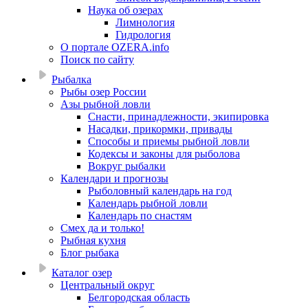
Наука об озерах
Лимнология
Гидрология
О портале OZERA.info
Поиск по сайту
Рыбалка
Рыбы озер России
Азы рыбной ловли
Снасти, принадлежности, экипировка
Насадки, прикормки, привады
Способы и приемы рыбной ловли
Кодексы и законы для рыболова
Вокруг рыбалки
Календари и прогнозы
Рыболовный календарь на год
Календарь рыбной ловли
Календарь по снастям
Смех да и только!
Рыбная кухня
Блог рыбака
Каталог озер
Центральный округ
Белгородская область