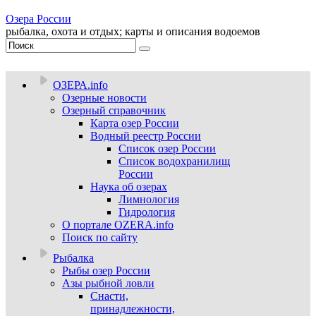
Озера России
рыбалка, охота и отдых; карты и описания водоемов
ОЗЕРА.info
Озерные новости
Озерный справочник
Карта озер России
Водный реестр России
Список озер России
Список водохранилищ
России
Наука об озерах
Лимнология
Гидрология
О портале OZERA.info
Поиск по сайту
Рыбалка
Рыбы озер России
Азы рыбной ловли
Снасти,
принадлежности,