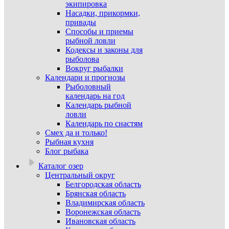
экипировка
Насадки, прикормки,
привады
Способы и приемы
рыбной ловли
Кодексы и законы для
рыболова
Вокруг рыбалки
Календари и прогнозы
Рыболовный
календарь на год
Календарь рыбной
ловли
Календарь по снастям
Смех да и только!
Рыбная кухня
Блог рыбака
Каталог озер
Центральный округ
Белгородская область
Брянская область
Владимирская область
Воронежская область
Ивановская область