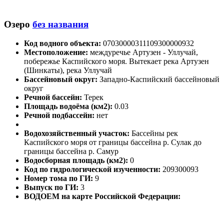
Озеро
без названия
Код водного объекта:
07030000311109300000932
Местоположение:
междуречье Артузен - Уллучай,
побережье Каспийского моря. Вытекает река Артузен
(Шинкаты), река Уллучай
Бассейновый округ:
Западно-Каспийский бассейновый
округ
Речной бассейн:
Терек
Площадь водоёма (км2):
0.03
Речной подбассейн:
нет
Водохозяйственный участок:
Бассейны рек
Каспийского моря от границы бассейна р. Сулак до
границы бассейна р. Самур
Водосборная площадь (км2):
0
Код по гидрологической изученности:
209300093
Номер тома по ГИ:
9
Выпуск по ГИ:
3
ВОДОЕМ на карте Российской Федерации: