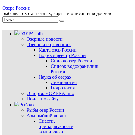
Озера России
рыбалка, охота и отдых; карты и описания водоемов
ОЗЕРА.info
Озерные новости
Озерный справочник
Карта озер России
Водный реестр России
Список озер России
Список водохранилищ
России
Наука об озерах
Лимнология
Гидрология
О портале OZERA.info
Поиск по сайту
Рыбалка
Рыбы озер России
Азы рыбной ловли
Снасти,
принадлежности,
экипировка