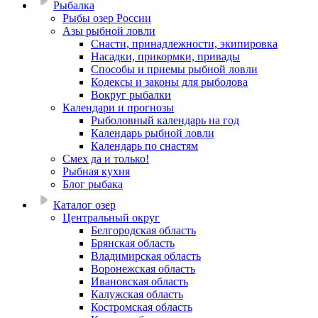
Рыбалка
Рыбы озер России
Азы рыбной ловли
Снасти, принадлежности, экипировка
Насадки, прикормки, привады
Способы и приемы рыбной ловли
Кодексы и законы для рыболова
Вокруг рыбалки
Календари и прогнозы
Рыболовный календарь на год
Календарь рыбной ловли
Календарь по снастям
Смех да и только!
Рыбная кухня
Блог рыбака
Каталог озер
Центральный округ
Белгородская область
Брянская область
Владимирская область
Воронежская область
Ивановская область
Калужская область
Костромская область