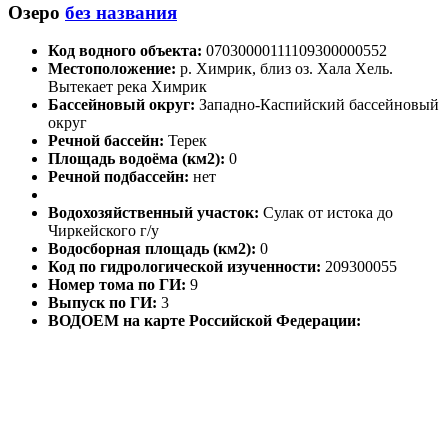
Озеро
без названия
Код водного объекта:
07030000111109300000552
Местоположение:
р. Химрик, близ оз. Хала Хель.
Вытекает река Химрик
Бассейновый округ:
Западно-Каспийский бассейновый
округ
Речной бассейн:
Терек
Площадь водоёма (км2):
0
Речной подбассейн:
нет
Водохозяйственный участок:
Сулак от истока до
Чиркейского г/у
Водосборная площадь (км2):
0
Код по гидрологической изученности:
209300055
Номер тома по ГИ:
9
Выпуск по ГИ:
3
ВОДОЕМ на карте Российской Федерации: