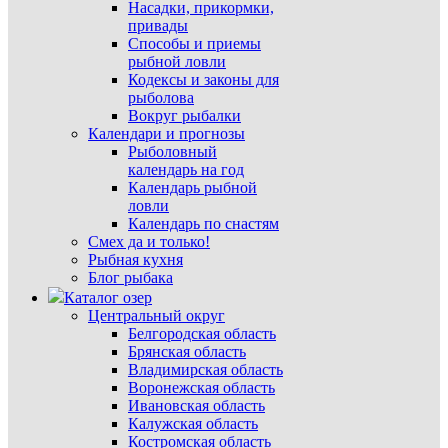
Насадки, прикормки,
привады
Способы и приемы
рыбной ловли
Кодексы и законы для
рыболова
Вокруг рыбалки
Календари и прогнозы
Рыболовный
календарь на год
Календарь рыбной
ловли
Календарь по снастям
Смех да и только!
Рыбная кухня
Блог рыбака
Каталог озер
Центральный округ
Белгородская область
Брянская область
Владимирская область
Воронежская область
Ивановская область
Калужская область
Костромская область