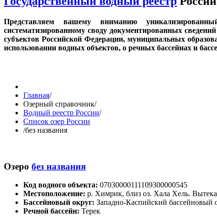
Государственный водный реестр
Россий
Представляем вашему вниманию уникализированн
систематизированному своду документированных сведений 
субъектов Российской Федерации, муниципальных образов
использовании водных объектов, о речных бассейнах и бас
Главная
/
Озерный справочник
/
Водный реестр России
/
Список озер России
/
без названия
Озеро
без названия
Код водного объекта:
07030000111109300000545
Местоположение:
р. Химрик, близ оз. Хала Хель. Вытек
Бассейновый округ:
Западно-Каспийский бассейновый 
Речной бассейн:
Терек