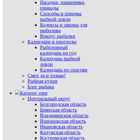
Насадки, прикормки,
привады
Способы и приемы
рыбной ловли
Кодексы и законы для
рыболова
Вокруг рыбалки
Календари и прогнозы
Рыболовный
календарь на год
Календарь рыбной
ловли
Календарь по снастям
Смех да и только!
Рыбная кухня
Блог рыбака
Каталог озер
Центральный округ
Белгородская область
Брянская область
Владимирская область
Воронежская область
Ивановская область
Калужская область
Костромская область