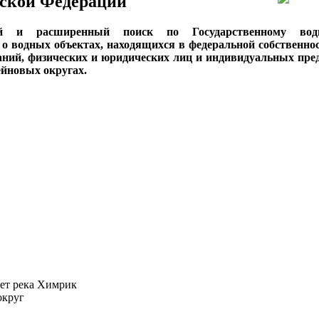
ской Федерации
ый и расширенный поиск по Государственному вод
о водных объектах, находящихся в федеральной собственнос
аний, физических и юридических лиц и индивидуальных пре
сейновых округах.
ает река Химрик
округ