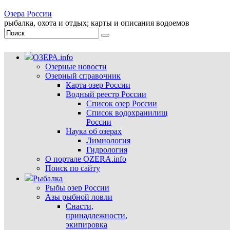
Озера России
рыбалка, охота и отдых; карты и описания водоемов
ОЗЕРА.info
Озерные новости
Озерный справочник
Карта озер России
Водный реестр России
Список озер России
Список водохранилищ
России
Наука об озерах
Лимнология
Гидрология
О портале OZERA.info
Поиск по сайту
Рыбалка
Рыбы озер России
Азы рыбной ловли
Снасти,
принадлежности,
экипировка