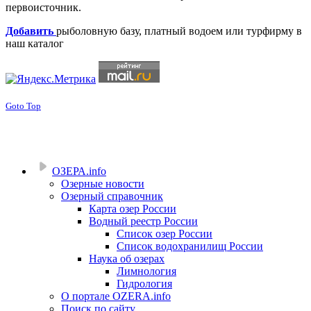
первоисточник.
Добавить
рыболовную базу, платный водоем или турфирму в
наш каталог
Goto Top
ОЗЕРА.info
Озерные новости
Озерный справочник
Карта озер России
Водный реестр России
Список озер России
Список водохранилищ России
Наука об озерах
Лимнология
Гидрология
О портале OZERA.info
Поиск по сайту