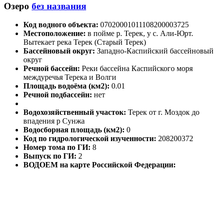
Озеро
без названия
Код водного объекта:
07020001011108200003725
Местоположение:
в пойме р. Терек, у с. Али-Юрт.
Вытекает река Терек (Старый Терек)
Бассейновый округ:
Западно-Каспийский бассейновый
округ
Речной бассейн:
Реки бассейна Каспийского моря
междуречья Терека и Волги
Площадь водоёма (км2):
0.01
Речной подбассейн:
нет
Водохозяйственный участок:
Терек от г. Моздок до
впадения р Сунжа
Водосборная площадь (км2):
0
Код по гидрологической изученности:
208200372
Номер тома по ГИ:
8
Выпуск по ГИ:
2
ВОДОЕМ на карте Российской Федерации: