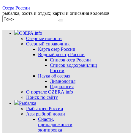
Озера России
рыбалка, охота и отдых; карты и описания водоемов
ОЗЕРА.info
Озерные новости
Озерный справочник
Карта озер России
Водный реестр России
Список озер России
Список водохранилищ
России
Наука об озерах
Лимнология
Гидрология
О портале OZERA.info
Поиск по сайту
Рыбалка
Рыбы озер России
Азы рыбной ловли
Снасти,
принадлежности,
экипировка