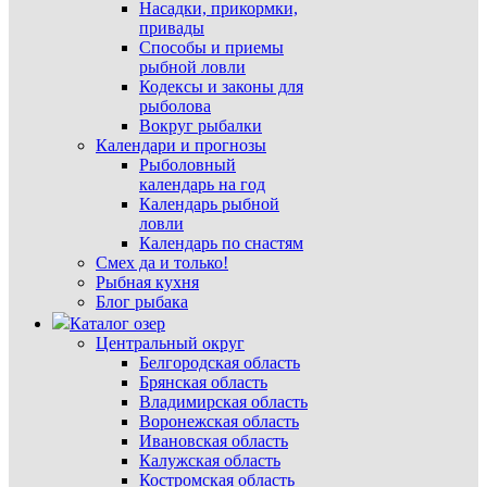
Насадки, прикормки,
привады
Способы и приемы
рыбной ловли
Кодексы и законы для
рыболова
Вокруг рыбалки
Календари и прогнозы
Рыболовный
календарь на год
Календарь рыбной
ловли
Календарь по снастям
Смех да и только!
Рыбная кухня
Блог рыбака
Каталог озер
Центральный округ
Белгородская область
Брянская область
Владимирская область
Воронежская область
Ивановская область
Калужская область
Костромская область