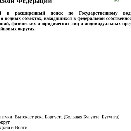
ской Федерации
ый и расширенный поиск по Государственному вод
о водных объектах, находящихся в федеральной собственнос
аний, физических и юридических лиц и индивидуальных пре
сейновых округах.
ссентуки. Вытекает река Боргуста (Большая Бугунта, Бугунта)
округ
 Дона и Волги