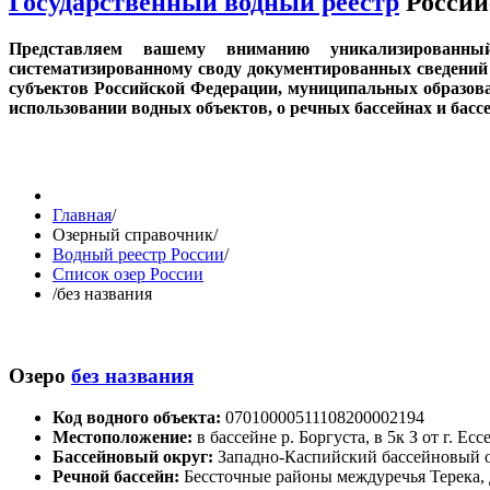
Государственный водный реестр
Россий
Представляем вашему вниманию уникализированн
систематизированному своду документированных сведений 
субъектов Российской Федерации, муниципальных образов
использовании водных объектов, о речных бассейнах и бас
Главная
/
Озерный справочник
/
Водный реестр России
/
Список озер России
/
без названия
Озеро
без названия
Код водного объекта:
07010000511108200002194
Местоположение:
в бассейне р. Боргуста, в 5к З от г. Е
Бассейновый округ:
Западно-Каспийский бассейновый 
Речной бассейн:
Бессточные районы междуречья Терека,