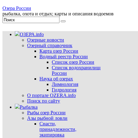
Озера России
рыбалка, охота и отдых; карты и описания водоемов
ОЗЕРА.info
Озерные новости
Озерный справочник
Карта озер России
Водный реестр России
Список озер России
Список водохранилищ
России
Наука об озерах
Лимнология
Гидрология
О портале OZERA.info
Поиск по сайту
Рыбалка
Рыбы озер России
Азы рыбной ловли
Снасти,
принадлежности,
экипировка