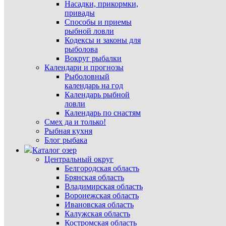
Насадки, прикормки,
привады
Способы и приемы
рыбной ловли
Кодексы и законы для
рыболова
Вокруг рыбалки
Календари и прогнозы
Рыболовный
календарь на год
Календарь рыбной
ловли
Календарь по снастям
Смех да и только!
Рыбная кухня
Блог рыбака
Каталог озер
Центральный округ
Белгородская область
Брянская область
Владимирская область
Воронежская область
Ивановская область
Калужская область
Костромская область