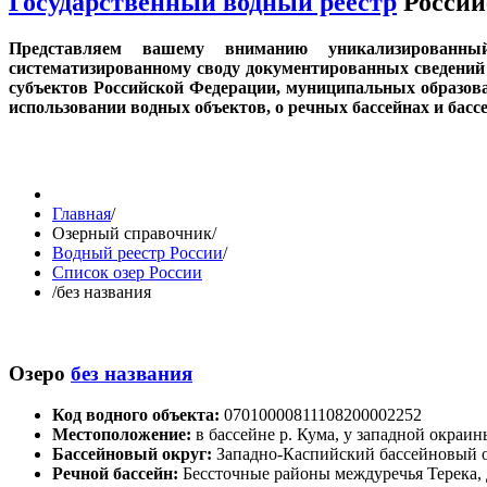
Государственный водный реестр
Россий
Представляем вашему вниманию уникализированн
систематизированному своду документированных сведений 
субъектов Российской Федерации, муниципальных образов
использовании водных объектов, о речных бассейнах и бас
Главная
/
Озерный справочник
/
Водный реестр России
/
Список озер России
/
без названия
Озеро
без названия
Код водного объекта:
07010000811108200002252
Местоположение:
в бассейне р. Кума, у западной окраин
Бассейновый округ:
Западно-Каспийский бассейновый 
Речной бассейн:
Бессточные районы междуречья Терека,