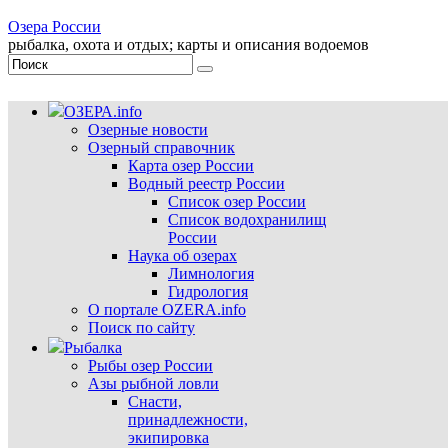
Озера России
рыбалка, охота и отдых; карты и описания водоемов
ОЗЕРА.info
Озерные новости
Озерный справочник
Карта озер России
Водный реестр России
Список озер России
Список водохранилищ
России
Наука об озерах
Лимнология
Гидрология
О портале OZERA.info
Поиск по сайту
Рыбалка
Рыбы озер России
Азы рыбной ловли
Снасти,
принадлежности,
экипировка