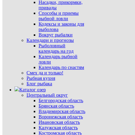
Насадки, прикормки,
привады
Способы и приемы
рыбной ловли
Кодексы и законы для
рыболова
Вокруг рыбалки
Календари и прогнозы
Рыболовный
календарь на год
Календарь рыбной
ловли
Календарь по снастям
Смех да и только!
Рыбная кухня
Блог рыбака
Каталог озер
Центральный округ
Белгородская область
Брянская область
Владимирская область
Воронежская область
Ивановская область
Калужская область
Костромская область