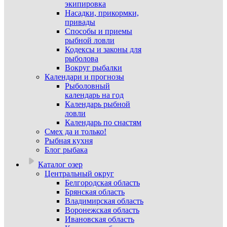
экипировка
Насадки, прикормки,
привады
Способы и приемы
рыбной ловли
Кодексы и законы для
рыболова
Вокруг рыбалки
Календари и прогнозы
Рыболовный
календарь на год
Календарь рыбной
ловли
Календарь по снастям
Смех да и только!
Рыбная кухня
Блог рыбака
Каталог озер
Центральный округ
Белгородская область
Брянская область
Владимирская область
Воронежская область
Ивановская область