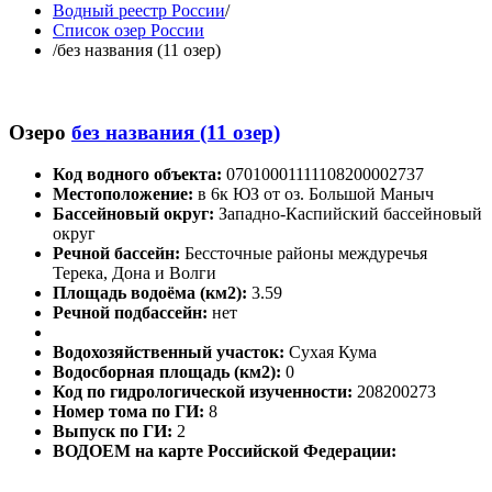
Водный реестр России
/
Список озер России
/
без названия (11 озер)
Озеро
без названия (11 озер)
Код водного объекта:
07010001111108200002737
Местоположение:
в 6к ЮЗ от оз. Большой Маныч
Бассейновый округ:
Западно-Каспийский бассейновый
округ
Речной бассейн:
Бессточные районы междуречья
Терека, Дона и Волги
Площадь водоёма (км2):
3.59
Речной подбассейн:
нет
Водохозяйственный участок:
Сухая Кума
Водосборная площадь (км2):
0
Код по гидрологической изученности:
208200273
Номер тома по ГИ:
8
Выпуск по ГИ:
2
ВОДОЕМ на карте Российской Федерации: