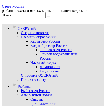
Озера России
рыбалка, охота и отдых; карты и описания водоемов
ОЗЕРА.info
Озерные новости
Озерный справочник
Карта озер России
Водный реестр России
Список озер России
Список водохранилищ
России
Наука об озерах
Лимнология
Гидрология
О портале OZERA.info
Поиск по сайту
Рыбалка
Рыбы озер России
Азы рыбной ловли
Снасти,
принадлежности,