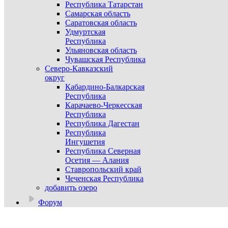
Республика Татарстан
Самарская область
Саратовская область
Удмуртская
Республика
Ульяновская область
Чувашская Республика
Северо-Кавказский
округ
Кабардино-Балкарская
Республика
Карачаево-Черкесская
Республика
Республика Дагестан
Республика
Ингушетия
Республика Северная
Осетия — Алания
Ставропольский край
Чеченская Республика
добавить озеро
Форум