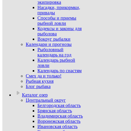
экипировка
Насадки, прикормки,
привады
Способы и приемы
рыбной ловли
Кодексы и законы для
рыболова
Вокруг рыбалки
Календари и прогнозы
Рыболовный
календарь на год
Календарь рыбной
ловли
Календарь по снастям
Смех да и только!
Рыбная кухня
Блог рыбака
Каталог озер
Центральный округ
Белгородская область
Брянская область
Владимирская область
Воронежская область
Ивановская область