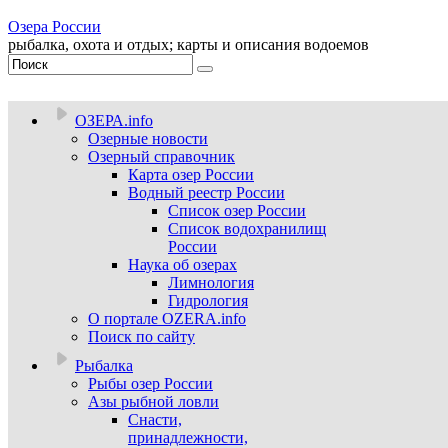
Озера России
рыбалка, охота и отдых; карты и описания водоемов
ОЗЕРА.info
Озерные новости
Озерный справочник
Карта озер России
Водный реестр России
Список озер России
Список водохранилищ
России
Наука об озерах
Лимнология
Гидрология
О портале OZERA.info
Поиск по сайту
Рыбалка
Рыбы озер России
Азы рыбной ловли
Снасти,
принадлежности,