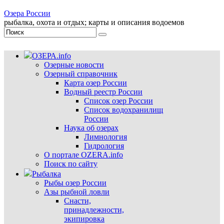
Озера России
рыбалка, охота и отдых; карты и описания водоемов
ОЗЕРА.info
Озерные новости
Озерный справочник
Карта озер России
Водный реестр России
Список озер России
Список водохранилищ
России
Наука об озерах
Лимнология
Гидрология
О портале OZERA.info
Поиск по сайту
Рыбалка
Рыбы озер России
Азы рыбной ловли
Снасти,
принадлежности,
экипировка