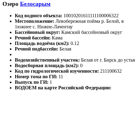
Озеро
Белосарым
Код водного объекта:
10010201611111100006322
Местоположение:
Левобережная пойма р. Белой, в
1южнее с. Нижне-Лачентау
Бассейновый округ:
Камский бассейновый округ
Речной бассейн:
Кама
Площадь водоёма (км2):
0.12
Речной подбассейн:
Белая
Водохозяйственный участок:
Белая от г. Бирск до устья
Водосборная площадь (км2):
0
Код по гидрологической изученности:
211100632
Номер тома по ГИ:
11
Выпуск по ГИ:
1
ВОДОЕМ на карте Российской Федерации: