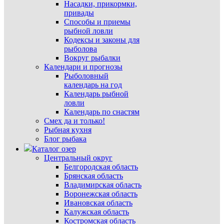
Насадки, прикормки,
привады
Способы и приемы
рыбной ловли
Кодексы и законы для
рыболова
Вокруг рыбалки
Календари и прогнозы
Рыболовный
календарь на год
Календарь рыбной
ловли
Календарь по снастям
Смех да и только!
Рыбная кухня
Блог рыбака
Каталог озер
Центральный округ
Белгородская область
Брянская область
Владимирская область
Воронежская область
Ивановская область
Калужская область
Костромская область