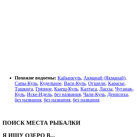
Похожие водоемы:
Кайынкуль
,
Акманай (Якманай)
,
Сары-Куль
,
Кудельное
,
Васи-Куль
,
Огшили
,
Карасье
,
Ташкига
,
Грязное
,
Кыеш-Куль
,
Калтаса
,
Лассы
,
Чуганак-
Куль
,
Иске-Идель
,
без названия
,
Чали-Куль
,
Денисиха
,
без названия
,
без названия
,
без названия
ПОИСК МЕСТА РЫБАЛКИ
Я ИЩУ ОЗЕРО В...