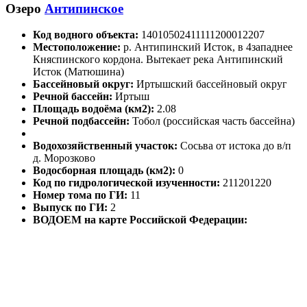
Озеро
Антипинское
Код водного объекта:
14010502411111200012207
Местоположение:
р. Антипинский Исток, в 4западнее
Княспинского кордона. Вытекает река Антипинский
Исток (Матюшина)
Бассейновый округ:
Иртышский бассейновый округ
Речной бассейн:
Иртыш
Площадь водоёма (км2):
2.08
Речной подбассейн:
Тобол (российская часть бассейна)
Водохозяйственный участок:
Сосьва от истока до в/п
д. Морозково
Водосборная площадь (км2):
0
Код по гидрологической изученности:
211201220
Номер тома по ГИ:
11
Выпуск по ГИ:
2
ВОДОЕМ на карте Российской Федерации: