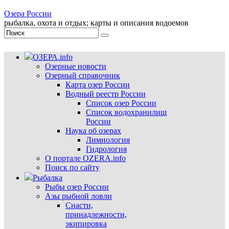
Озера России
рыбалка, охота и отдых; карты и описания водоемов
ОЗЕРА.info
Озерные новости
Озерный справочник
Карта озер России
Водный реестр России
Список озер России
Список водохранилищ
России
Наука об озерах
Лимнология
Гидрология
О портале OZERA.info
Поиск по сайту
Рыбалка
Рыбы озер России
Азы рыбной ловли
Снасти,
принадлежности,
экипировка