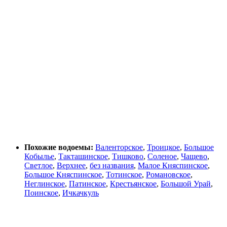
Похожие водоемы:
Валенторское
,
Троицкое
,
Большое
Кобылье
,
Такташинское
,
Тишково
,
Соленое
,
Чащево
,
Светлое
,
Верхнее
,
без названия
,
Малое Княспинское
,
Большое Княспинское
,
Тотинское
,
Романовское
,
Неглинское
,
Патинское
,
Крестьянское
,
Большой Урай
,
Поинское
,
Ичкачкуль