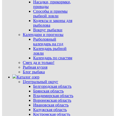
Насадки, прикормки,
привады
Способы и приемы
рыбной ловли
Кодексы и законы для
рыболова
Вокруг рыбалки
Календари и прогнозы
Рыболовный
календарь на год
Календарь рыбной
ловли
Календарь по снастям
Смех да и только!
Рыбная кухня
Блог рыбака
Каталог озер
Центральный округ
Белгородская область
Брянская область
Владимирская область
Воронежская область
Ивановская область
Калужская область
Костромская область