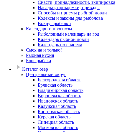
Снасти, принадлежности, экипировка
Насадки, прикормки, привады
Способы и приемы рыбной ловли
Кодексы и законы для рыболова
Вокруг рыбалки
Календари и прогнозы
Рыболовный календарь на год
Календарь рыбной ловли
Календарь по снастям
Смех да и только!
Рыбная кухня
Блог рыбака
Каталог озер
Центральный округ
Белгородская область
Брянская область
Владимирская область
Воронежская область
Ивановская область
Калужская область
Костромская область
Курская область
Липецкая область
Московская область