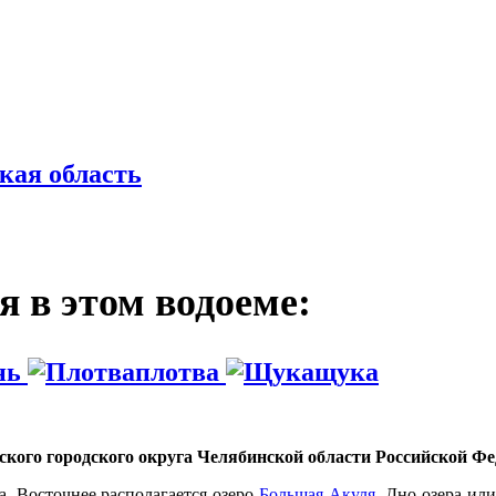
кая область
 в этом водоеме:
нь
плотва
щука
ого городского округа Челябинской области Российской Фе
а. Восточнее располагается озеро
Большая Акуля
. Дно озера ил