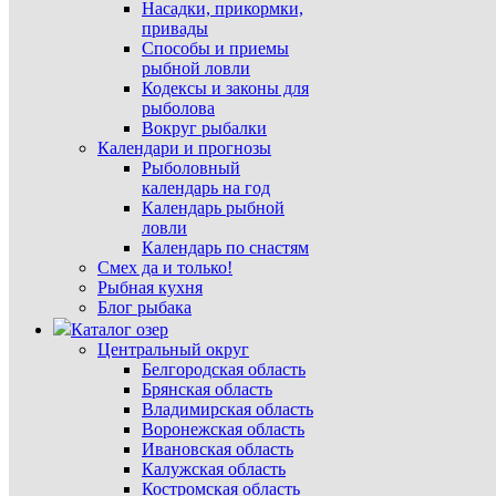
Насадки, прикормки,
привады
Способы и приемы
рыбной ловли
Кодексы и законы для
рыболова
Вокруг рыбалки
Календари и прогнозы
Рыболовный
календарь на год
Календарь рыбной
ловли
Календарь по снастям
Смех да и только!
Рыбная кухня
Блог рыбака
Каталог озер
Центральный округ
Белгородская область
Брянская область
Владимирская область
Воронежская область
Ивановская область
Калужская область
Костромская область