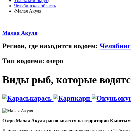
Уральский округ
/
Челябинская область
/
Малая Акуля
Малая Акуля
Регион, где находится водоем:
Челябинс
Тип водоема:
озеро
Виды рыб, которые водятся
карась
карп
оку
Озеро Малая Акуля располагается на территории Кыштымск
Данное озеро находится северо-восточнее от поселка Тайгинк