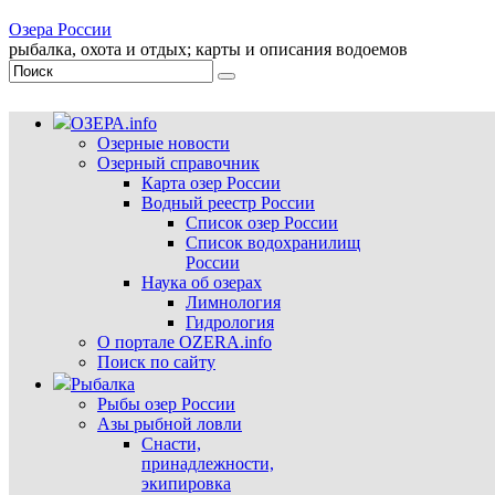
Озера России
рыбалка, охота и отдых; карты и описания водоемов
ОЗЕРА.info
Озерные новости
Озерный справочник
Карта озер России
Водный реестр России
Список озер России
Список водохранилищ
России
Наука об озерах
Лимнология
Гидрология
О портале OZERA.info
Поиск по сайту
Рыбалка
Рыбы озер России
Азы рыбной ловли
Снасти,
принадлежности,
экипировка