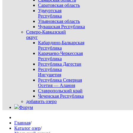
Саратовская область
Удмуртская
Республика
Ульяновская область
Чувашская Республика
Северо-Кавказский
округ
Кабардино-Балкарская
Республика
Карачаево-Черкесская
Республика
Республика Дагестан
Республика
Ингушетия
Республика Северная
Осетия — Алания
Ставропольский край
Чеченская Республика
добавить озеро
Форум
Главная
/
Каталог озер
/