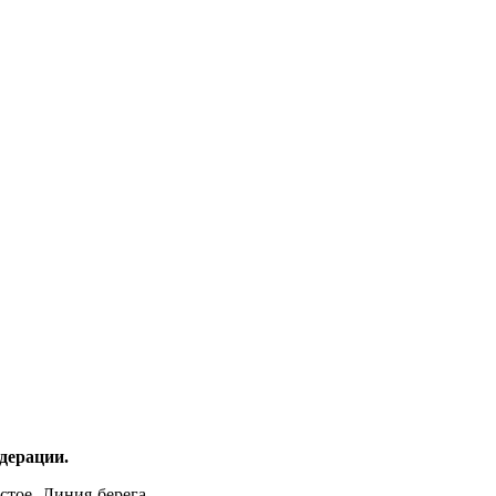
дерации.
истое. Линия берега