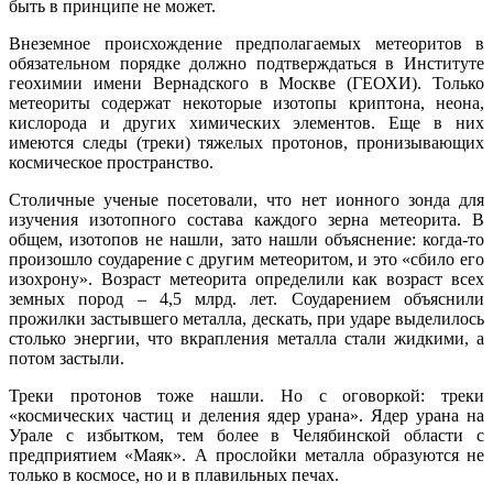
быть в принципе не может.
Внеземное происхождение предполагаемых метеоритов в
обязательном порядке должно подтверждаться в Институте
геохимии имени Вернадского в Москве (ГЕОХИ). Только
метеориты содержат некоторые изотопы криптона, неона,
кислорода и других химических элементов. Еще в них
имеются следы (треки) тяжелых протонов, пронизывающих
космическое пространство.
Столичные ученые посетовали, что нет ионного зонда для
изучения изотопного состава каждого зерна метеорита. В
общем, изотопов не нашли, зато нашли объяснение: когда-то
произошло соударение с другим метеоритом, и это «сбило его
изохрону». Возраст метеорита определили как возраст всех
земных пород – 4,5 млрд. лет. Соударением объяснили
прожилки застывшего металла, дескать, при ударе выделилось
столько энергии, что вкрапления металла стали жидкими, а
потом застыли.
Треки протонов тоже нашли. Но с оговоркой: треки
«космических частиц и деления ядер урана». Ядер урана на
Урале с избытком, тем более в Челябинской области с
предприятием «Маяк». А прослойки металла образуются не
только в космосе, но и в плавильных печах.