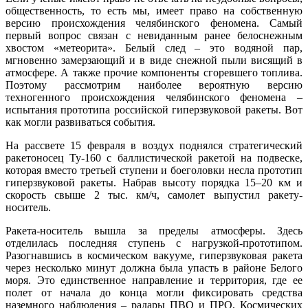
общественность, то есть мы, имеет право на собственную
версию происхождения челябинского феномена. Самый
первый вопрос связан с невиданным ранее белоснежным
хвостом «метеорита». Белый след – это водяной пар,
мгновенно замерзающий и в виде снежной пыли висящий в
атмосфере. А также прочие компоненты сгоревшего топлива.
Поэтому рассмотрим наиболее вероятную версию
техногенного происхождения челябинского феномена –
испытания прототипа российской гиперзвуковой ракеты. Вот
как могли развиваться события.
На рассвете 15 февраля в воздух поднялся стратегический
ракетоносец Ту-160 с баллистической ракетой на подвеске,
которая вместо третьей ступени и боеголовки несла прототип
гиперзвуковой ракеты. Набрав высоту порядка 15–20 км и
скорость свыше 2 тыс. км/ч, самолет выпустил ракету-
носитель.
Ракета-носитель вышла за пределы атмосферы. Здесь
отделилась последняя ступень с нагрузкой-прототипом.
Разогнавшись в космическом вакууме, гиперзвуковая ракета
через несколько минут должна была упасть в районе Белого
моря. Это единственное направление и территория, где ее
полет от начала до конца могли фиксировать средства
наземного наблюдения – радары ПВО и ПРО, Космических