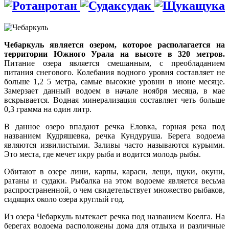
ротан
судак
щука
Чебаркуль является озером, которое располагается на
территории Южного Урала на высоте в 320 метров.
Питание озера является смешанным, с преобладанием
питания снегового. Колебания водного уровня составляет не
больше 1,2 5 метра, самые высокие уровни в июне месяце.
Замерзает данный водоем в начале ноября месяца, в мае
вскрывается. Водная минерализация составляет четь больше
0,3 грамма на один литр.
В данное озеро впадают речка Еловка, горная река под
названием Кудряшевка, речка Кундуруша. Берега водоема
являются извилистыми. Заливы часто называются курьими.
Это места, где мечет икру рыба и водится молодь рыбы.
Обитают в озере лини, карпы, караси, лещи, щуки, окуни,
ратаны и судаки. Рыбалка на этом водоеме является весьма
распространенной, о чем свидетельствует множество рыбаков,
сидящих около озера круглый год.
Из озера Чебаркуль вытекает речка под названием Коелга. На
берегах водоема расположены дома для отдыха и различные