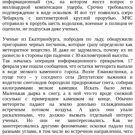
информационный сук, на котором висел вопрос о
миллиардной компенсации ущерба. Срочно требовалось
подтверждение в виде осколков. И вот тут появилось озеро
Чебаркуль с шестиметровой круглой прорубью. МЧС
отправило в прорубь шесть водолазов, военные и полиция ее
оцепили, не подпуская даже ученых.
Ученые из Екатеринбурга, побродив по льду, обнаружили
пригоршню черных песчинок, которые сразу определили как
метеоритное вещество. И даже не задумались, почему их не
разнесло в стороны при падении с 30-километровой высоты.
Так началась операция информационного прикрытия. 17
февраля уже пошли сообщения, что остатки метеорита выпали
в виде мелкого каменного гороха. Возле Еманжелинки, а
пуще того – у соседнего села Депутатское лыжники и
водители снегоходов бороздили придорожные снега, собирая
килограммами мелкие камешки. Искать было легко.
Маленькая дырка в снегу, а в ней что-то вроде снежной
сосульки с примерзшим камешком на конце. Обычно
метеориты падают на землю довольно охлажденными
встречным потоком воздуха. А здесь они упали
раскаленными, что должно вызвать отдельный интерес
ученых. Но они не заинтересовались. Как не
заинтересовались другими феноменами: осколки падали под
разными углами, в том числе во встречном направлении, чего