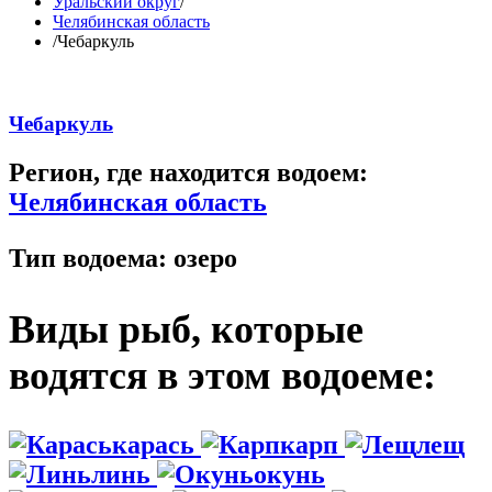
Уральский округ
/
Челябинская область
/
Чебаркуль
Чебаркуль
Регион, где находится водоем:
Челябинская область
Тип водоема:
озеро
Виды рыб, которые
водятся в этом водоеме:
карась
карп
лещ
линь
окунь