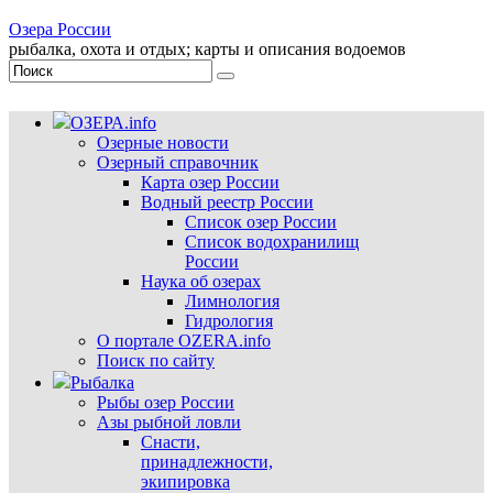
Озера России
рыбалка, охота и отдых; карты и описания водоемов
ОЗЕРА.info
Озерные новости
Озерный справочник
Карта озер России
Водный реестр России
Список озер России
Список водохранилищ
России
Наука об озерах
Лимнология
Гидрология
О портале OZERA.info
Поиск по сайту
Рыбалка
Рыбы озер России
Азы рыбной ловли
Снасти,
принадлежности,
экипировка