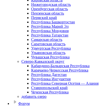
Кировская область
Нижегородская область
Оренбургская область
Пензенская область
Пермский край
Республика Башкортостан
Республика Марий Эл
Республика Мордовия
Республика Татарстан
Самарская область
Саратовская область
Удмуртская Республика
Ульяновская область
Чувашская Республика
Северо-Кавказский округ
Кабардино-Балкарская Республика
Карачаево-Черкесская Республика
Республика Дагестан
Республика Ингушетия
Республика Северная Осетия — Алания
Ставропольский край
Чеченская Республика
добавить озеро
Форум