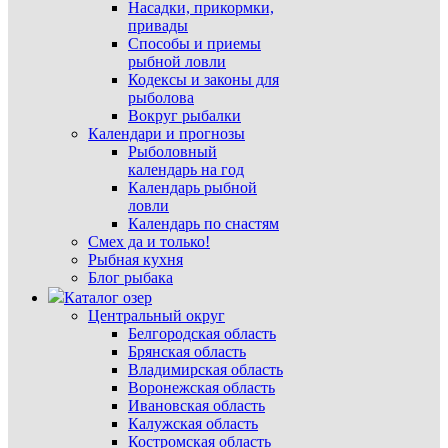
Насадки, прикормки,
привады
Способы и приемы
рыбной ловли
Кодексы и законы для
рыболова
Вокруг рыбалки
Календари и прогнозы
Рыболовный
календарь на год
Календарь рыбной
ловли
Календарь по снастям
Смех да и только!
Рыбная кухня
Блог рыбака
Каталог озер
Центральный округ
Белгородская область
Брянская область
Владимирская область
Воронежская область
Ивановская область
Калужская область
Костромская область