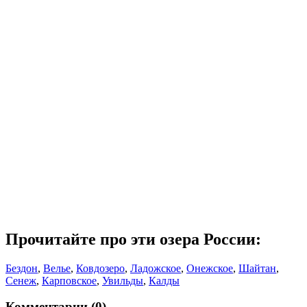
Прочитайте про эти озера России:
Бездон
,
Велье
,
Ковдозеро
,
Ладожское
,
Онежское
,
Шайтан
,
Сенеж
,
Карповское
,
Увильды
,
Калды
Комментарии (0)