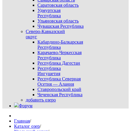
Саратовская область
Удмуртская
Республика
Ульяновская область
Чувашская Республика
Северо-Кавказский
округ
Кабардино-Балкарская
Республика
Карачаево-Черкесская
Республика
Республика Дагестан
Республика
Ингушетия
Республика Северная
Осетия — Алания
Ставропольский край
Чеченская Республика
добавить озеро
Форум
Главная
/
Каталог озер
/