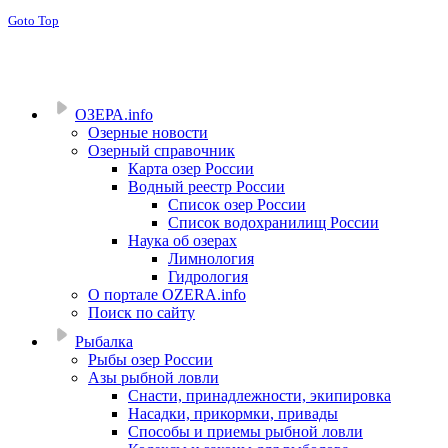
Goto Top
ОЗЕРА.info
Озерные новости
Озерный справочник
Карта озер России
Водный реестр России
Список озер России
Список водохранилищ России
Наука об озерах
Лимнология
Гидрология
О портале OZERA.info
Поиск по сайту
Рыбалка
Рыбы озер России
Азы рыбной ловли
Снасти, принадлежности, экипировка
Насадки, прикормки, привады
Способы и приемы рыбной ловли