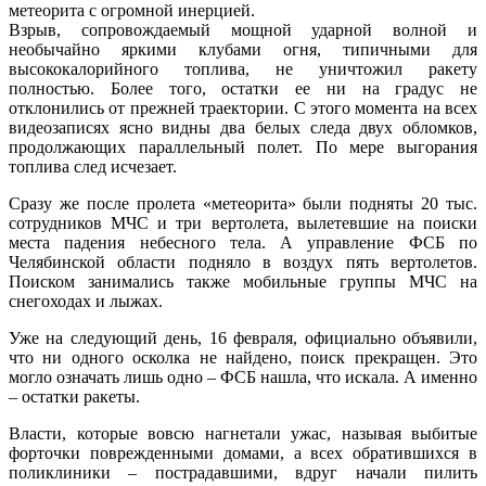
метеорита с огромной инерцией.
Взрыв, сопровождаемый мощной ударной волной и
необычайно яркими клубами огня, типичными для
высококалорийного топлива, не уничтожил ракету
полностью. Более того, остатки ее ни на градус не
отклонились от прежней траектории. С этого момента на всех
видеозаписях ясно видны два белых следа двух обломков,
продолжающих параллельный полет. По мере выгорания
топлива след исчезает.
Сразу же после пролета «метеорита» были подняты 20 тыс.
сотрудников МЧС и три вертолета, вылетевшие на поиски
места падения небесного тела. А управление ФСБ по
Челябинской области подняло в воздух пять вертолетов.
Поиском занимались также мобильные группы МЧС на
снегоходах и лыжах.
Уже на следующий день, 16 февраля, официально объявили,
что ни одного осколка не найдено, поиск прекращен. Это
могло означать лишь одно – ФСБ нашла, что искала. А именно
– остатки ракеты.
Власти, которые вовсю нагнетали ужас, называя выбитые
форточки поврежденными домами, а всех обратившихся в
поликлиники – пострадавшими, вдруг начали пилить