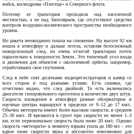
войск, космодрома «Плесецк» и Северного флота.
Поэтому ее траектория проходила над населенной
местностью, а не над Заполярьем, где отсутствуют средства
контроля воздушно-космического пространства необходимого
уровня.
Но ракета неожиданно пошла на снижение. На высоте 92 км
вошла в атмосферу и дальше летела, оставляя белоснежный
инверсионный след, по очень отлогой траектории почти
параллельно к поверхности Земли. Это типичный угол входа
и движения для объектов с околоземной орбиты, например,
отработавших свое спутников.
След в небе снят десятками видеорегистраторов и камер со
всех сторон и под разными углами. Есть снимки, где
отчетливо видно, что след двойной. То есть включились
двигатели гиперзвукового прототипа в количестве двух штук.
Скорость вхождения в атмосферу разные обсерватории и
научные центры варьируют в пределах от 9–12 до 17 км/с.
Обычно метеориты имеют более высокие скорости, в среднем
25–30 км/с. И врезаются в грунт при скорости не менее 1–3
км, если первоначально скорость была ниже 20 км/с. Однако
скорость «метеорита» к моменту взрыва упала до 180 м/с – это
вдвое ниже скорости звука и абсолютно невозможно для