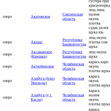
густера ерш
красноперка
лещ линь
Смоленская
налим
озеро
Акатовское
область
окунь
плотва
судак уклея
щука язь
лещ окунь
Республика
озеро
Акраш
плотва сом
Башкортостан
щука
Аксаковское
Республика
лещ окунь
озеро
(Киешки)
Башкортостан
щука
карась карп
Челябинская
озеро
Актюбинское
окунь
область
плотва щука
карась
Алабуга (близ
Челябинская
озеро
окунь
Увильды)
область
плотва щука
карась
Алабуга (у г.
Челябинская
налим
озеро
Касли)
область
окунь
плотва щука
карась