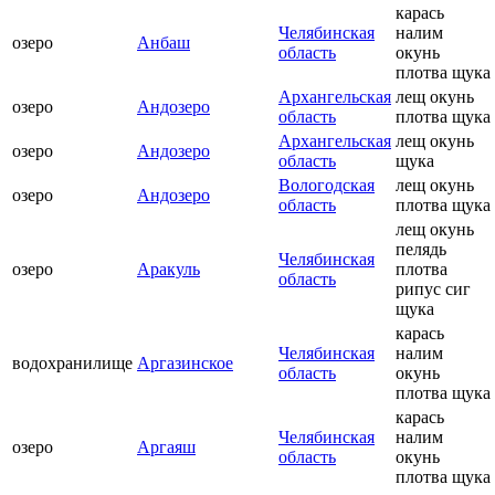
карась
Челябинская
налим
озеро
Анбаш
область
окунь
плотва щука
Архангельская
лещ окунь
озеро
Андозеро
область
плотва щука
Архангельская
лещ окунь
озеро
Андозеро
область
щука
Вологодская
лещ окунь
озеро
Андозеро
область
плотва щука
лещ окунь
пелядь
Челябинская
озеро
Аракуль
плотва
область
рипус сиг
щука
карась
Челябинская
налим
водохранилище
Аргазинское
область
окунь
плотва щука
карась
Челябинская
налим
озеро
Аргаяш
область
окунь
плотва щука