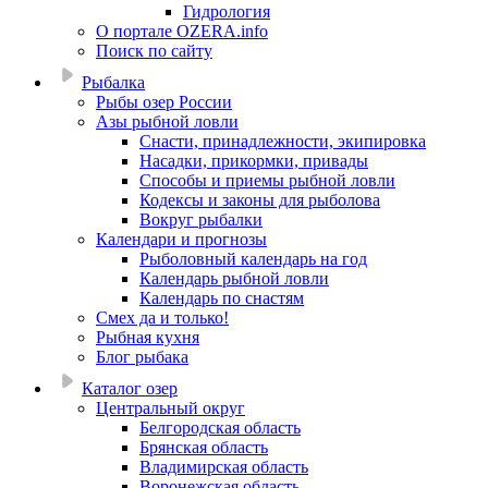
Гидрология
О портале OZERA.info
Поиск по сайту
Рыбалка
Рыбы озер России
Азы рыбной ловли
Снасти, принадлежности, экипировка
Насадки, прикормки, привады
Способы и приемы рыбной ловли
Кодексы и законы для рыболова
Вокруг рыбалки
Календари и прогнозы
Рыболовный календарь на год
Календарь рыбной ловли
Календарь по снастям
Смех да и только!
Рыбная кухня
Блог рыбака
Каталог озер
Центральный округ
Белгородская область
Брянская область
Владимирская область
Воронежская область