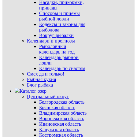
Насадки, прикормки,
привады
Способы и приемы
рыбной ловли
Кодексы и законы для
рыболова
Вокруг рыбалки
Календари и прогнозы
Рыболовный
календарь на год
Календарь рыбной
ловли
Календарь по снастям
Смех да и только!
Рыбная кухня
Блог рыбака
Каталог озер
Центральный округ
Белгородская область
Брянская область
Владимирская область
Воронежская область
Ивановская область
Калужская область
Костромская область