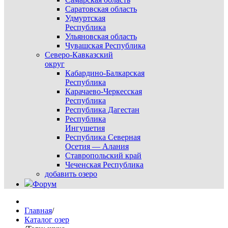
Саратовская область
Удмуртская
Республика
Ульяновская область
Чувашская Республика
Северо-Кавказский
округ
Кабардино-Балкарская
Республика
Карачаево-Черкесская
Республика
Республика Дагестан
Республика
Ингушетия
Республика Северная
Осетия — Алания
Ставропольский край
Чеченская Республика
добавить озеро
Форум
Главная
/
Каталог озер