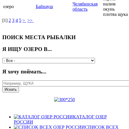
Челябинская
налим
озеро
Байнауш
область
окунь
плотва щука
[
1
]
2
3
4
5
>
>>
ПОИСК МЕСТА РЫБАЛКИ
Я ИЩУ ОЗЕРО В...
Я хочу поймать...
КАТАЛОГ ОЗЕР
РОССИИ
СПИСОК ВСЕХ