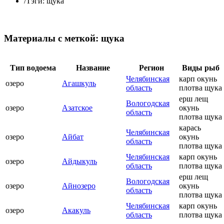
/
Тэги: щука
Материалы с меткой: щука
Тип водоема
Название
Регион
Виды рыб
Челябинская
карп окунь
озеро
Агашкуль
область
плотва щука
ерш лещ
Вологодская
озеро
Азатское
окунь
область
плотва щука
карась
Челябинская
озеро
Айбат
окунь
область
плотва щука
Челябинская
карп окунь
озеро
Айдыкуль
область
плотва щука
ерш лещ
Вологодская
озеро
Айнозеро
окунь
область
плотва щука
Челябинская
карп окунь
озеро
Акакуль
область
плотва щука