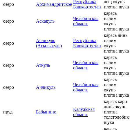
Республика
лещ окунь
озеро
Архимандритское
Башкортостан
плотва щука
карась
Челябинская
налим
озеро
Аскакуль
область
окунь
плотва щука
карась линь
Асликуль
Республика
налим
озеро
(Асылыкуль)
Башкортостан
окунь
плотва щука
карась
Челябинская
налим
озеро
Аткуль
область
окунь
плотва щука
карась
Челябинская
налим
озеро
Ачликуль
область
окунь
плотва щука
карась карп
линь окунь
Калужская
пруд
Бабынино
плотва
область
толстолобик
щука
карась