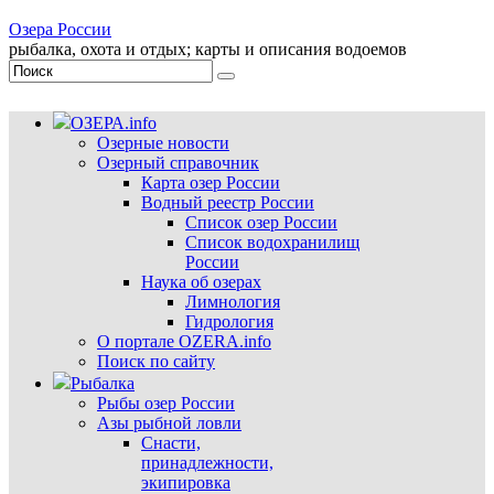
Озера России
рыбалка, охота и отдых; карты и описания водоемов
ОЗЕРА.info
Озерные новости
Озерный справочник
Карта озер России
Водный реестр России
Список озер России
Список водохранилищ
России
Наука об озерах
Лимнология
Гидрология
О портале OZERA.info
Поиск по сайту
Рыбалка
Рыбы озер России
Азы рыбной ловли
Снасти,
принадлежности,
экипировка