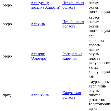
Алабуга (у
Челябинская
налим
озеро
поселка Алабуга)
область
окунь
плотва щука
карась
Челябинская
налим
озеро
Алакуль
область
окунь
плотва щука
ерш
корюшка
лосось
налим
Алаярви
Республика
окунь
озеро
(Алозеро)
Карелия
плотва
ряпушка сиг
уклея
хариус щука
язь
амур карась
карп линь
окунь
Калужская
пруд
Алешкины
плотва
область
ротан сом
толстолобик
щука