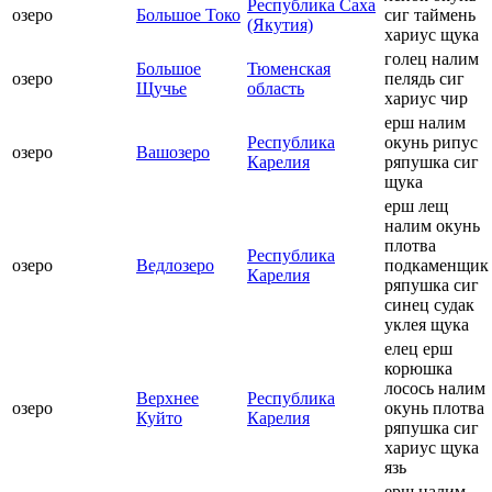
Республика Саха
озеро
Большое Токо
сиг таймень
(Якутия)
хариус щука
голец налим
Большое
Тюменская
озеро
пелядь сиг
Щучье
область
хариус чир
ерш налим
Республика
окунь рипус
озеро
Вашозеро
Карелия
ряпушка сиг
щука
ерш лещ
налим окунь
плотва
Республика
озеро
Ведлозеро
подкаменщик
Карелия
ряпушка сиг
синец судак
уклея щука
елец ерш
корюшка
лосось налим
Верхнее
Республика
озеро
окунь плотва
Куйто
Карелия
ряпушка сиг
хариус щука
язь
ерш налим