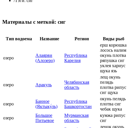
/
Тэги: сиг
Материалы с меткой: сиг
Тип водоема
Название
Регион
Виды рыб
ерш корюшка
лосось налим
Алаярви
Республика
окунь плотва
озеро
(Алозеро)
Карелия
ряпушка сиг
уклея хариус
щука язь
лещ окунь
Челябинская
пелядь
озеро
Аракуль
область
плотва рипус
сиг щука
окунь пелядь
Банное
Республика
озеро
плотва сиг
(Яктыку́ль)
Башкортостан
чебак щука
Большое
Мурманская
кумжа рипус
озеро
Питьевое
область
сиг
ленок окунь