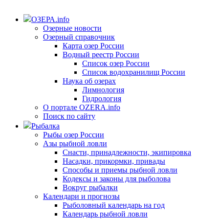
ОЗЕРА.info
Озерные новости
Озерный справочник
Карта озер России
Водный реестр России
Список озер России
Список водохранилищ России
Наука об озерах
Лимнология
Гидрология
О портале OZERA.info
Поиск по сайту
Рыбалка
Рыбы озер России
Азы рыбной ловли
Снасти, принадлежности, экипировка
Насадки, прикормки, привады
Способы и приемы рыбной ловли
Кодексы и законы для рыболова
Вокруг рыбалки
Календари и прогнозы
Рыболовный календарь на год
Календарь рыбной ловли