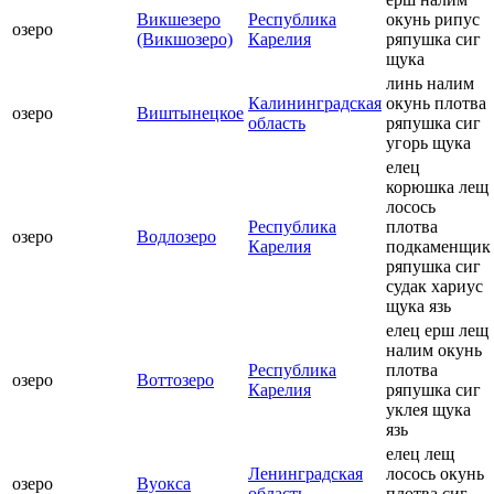
Викшезеро
Республика
окунь рипус
озеро
(Викшозеро)
Карелия
ряпушка сиг
щука
линь налим
Калининградская
окунь плотва
озеро
Виштынецкое
область
ряпушка сиг
угорь щука
елец
корюшка лещ
лосось
Республика
плотва
озеро
Водлозеро
Карелия
подкаменщик
ряпушка сиг
судак хариус
щука язь
елец ерш лещ
налим окунь
Республика
плотва
озеро
Воттозеро
Карелия
ряпушка сиг
уклея щука
язь
елец лещ
Ленинградская
лосось окунь
озеро
Вуокса
область
плотва сиг