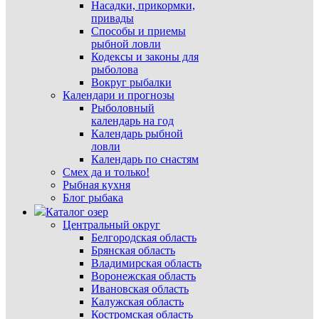
Насадки, прикормки,
привады
Способы и приемы
рыбной ловли
Кодексы и законы для
рыболова
Вокруг рыбалки
Календари и прогнозы
Рыболовный
календарь на год
Календарь рыбной
ловли
Календарь по снастям
Смех да и только!
Рыбная кухня
Блог рыбака
Каталог озер
Центральный округ
Белгородская область
Брянская область
Владимирская область
Воронежская область
Ивановская область
Калужская область
Костромская область