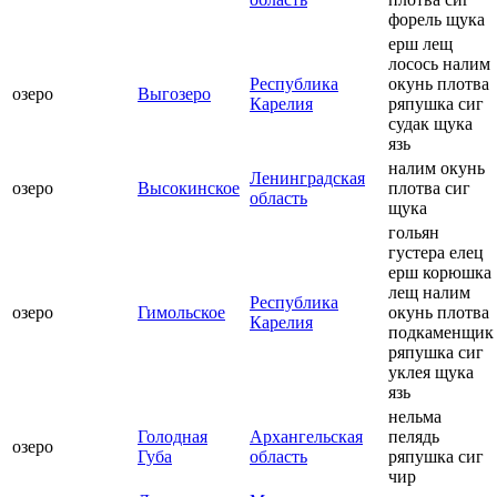
форель щука
ерш лещ
лосось налим
Республика
окунь плотва
озеро
Выгозеро
Карелия
ряпушка сиг
судак щука
язь
налим окунь
Ленинградская
озеро
Высокинское
плотва сиг
область
щука
гольян
густера елец
ерш корюшка
лещ налим
Республика
озеро
Гимольское
окунь плотва
Карелия
подкаменщик
ряпушка сиг
уклея щука
язь
нельма
Голодная
Архангельская
пелядь
озеро
Губа
область
ряпушка сиг
чир