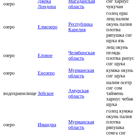
Джека
Магаданская
сиг хариус
озеро
Лондона
область
чукучан
голец ерш
лещ налим
Республика
окунь палия
озеро
Елмозеро
Карелия
плотва
ряпушка сиг
щука язь
лещ окунь
Челябинская
пелядь
озеро
Еловое
область
плотва рипус
сиг щука
Мурманская
кумжа окунь
озеро
Енозеро
область
сиг щука
налим осетр
сиг сом
Амурская
водохранилище
Зейское
таймень
область
хариус чебак
щука
голец кумжа
окунь палия
Мурманская
плотва
озеро
Имандра
область
ряпушка
семга сиг