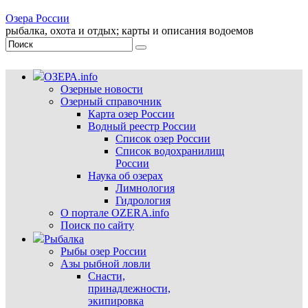
Озера России
рыбалка, охота и отдых; карты и описания водоемов
ОЗЕРА.info
Озерные новости
Озерный справочник
Карта озер России
Водный реестр России
Список озер России
Список водохранилищ
России
Наука об озерах
Лимнология
Гидрология
О портале OZERA.info
Поиск по сайту
Рыбалка
Рыбы озер России
Азы рыбной ловли
Снасти,
принадлежности,
экипировка