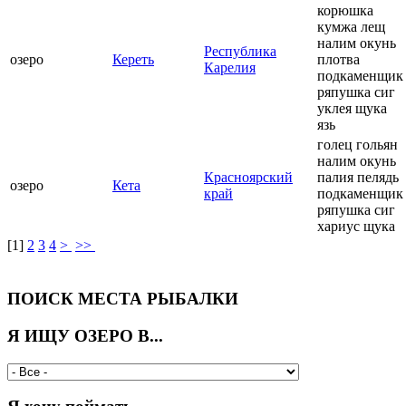
корюшка
кумжа лещ
налим окунь
Республика
озеро
Кереть
плотва
Карелия
подкаменщик
ряпушка сиг
уклея щука
язь
голец гольян
налим окунь
Красноярский
палия пелядь
озеро
Кета
край
подкаменщик
ряпушка сиг
хариус щука
[
1
]
2
3
4
>
>>
ПОИСК МЕСТА РЫБАЛКИ
Я ИЩУ ОЗЕРО В...