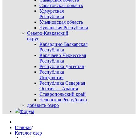
Саратовская область
Удмуртская
Республика
Ульяновская область
Чувашская Республика
Северо-Кавказский
округ
Кабардино-Балкарская
Республика
Карачаево-Черкесская
Республика
Республика Дагестан
Республика
Ингушетия
Республика Северная
Осетия — Алания
Ставропольский край
Чеченская Республика
добавить озеро
Форум
Главная
/
Каталог озер