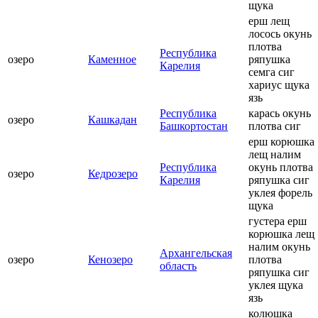
щука
ерш лещ
лосось окунь
плотва
Республика
озеро
Каменное
ряпушка
Карелия
семга сиг
хариус щука
язь
Республика
карась окунь
озеро
Кашкадан
Башкортостан
плотва сиг
ерш корюшка
лещ налим
Республика
окунь плотва
озеро
Кедрозеро
Карелия
ряпушка сиг
уклея форель
щука
густера ерш
корюшка лещ
налим окунь
Архангельская
озеро
Кенозеро
плотва
область
ряпушка сиг
уклея щука
язь
колюшка