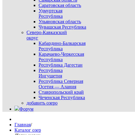
Саратовская область
Удмуртская
Республика
Ульяновская область
Чувашская Республика
Северо-Кавказский
округ
Кабардино-Балкарская
Республика
Карачаево-Черкесская
Республика
Республика Дагестан
Республика
Ингушетия
Республика Северная
Осетия — Алания
Ставропольский край
Чеченская Республика
добавить озеро
Форум
Главная
/
Каталог озер