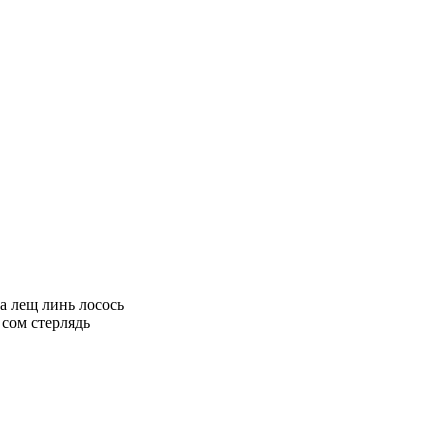
а лещ линь лосось
сом стерлядь