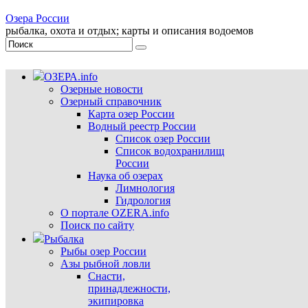
Озера России
рыбалка, охота и отдых; карты и описания водоемов
ОЗЕРА.info
Озерные новости
Озерный справочник
Карта озер России
Водный реестр России
Список озер России
Список водохранилищ
России
Наука об озерах
Лимнология
Гидрология
О портале OZERA.info
Поиск по сайту
Рыбалка
Рыбы озер России
Азы рыбной ловли
Снасти,
принадлежности,
экипировка