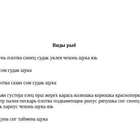
Виды рыб
нь плотва синец судак уклея чехонь щука язь
сом судак щука
отва сазан сом судак щука
ьян густера елец ерш жерех карась колюшка корюшка красноперк
тр палия пескарь плотва подкаменщик рипус ряпушка сиг синец 
ь хариус чехонь щука язь
кунь сиг таймень щука