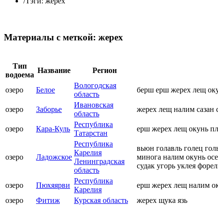
/
Тэги: жерех
Материалы с меткой: жерех
Тип
Название
Регион
водоема
Вологодская
озеро
Белое
берш ерш жерех лещ оку
область
Ивановская
озеро
Заборье
жерех лещ налим сазан 
область
Республика
озеро
Кара-Куль
ерш жерех лещ окунь пл
Татарстан
Республика
вьюн голавль голец гол
Карелия
озеро
Ладожское
минога налим окунь осе
Ленинградская
судак угорь уклея форел
область
Республика
озеро
Пюхяярви
ерш жерех лещ налим о
Карелия
озеро
Фитиж
Курская область
жерех щука язь