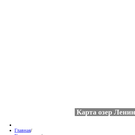
Карта озер Ленин
Главная
/