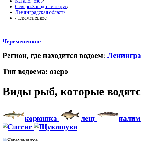
Каталог озер
/
Северо-Западный округ
/
Ленинградская область
/
Череменецкое
Череменецкое
Регион, где находится водоем:
Ленингра
Тип водоема:
озеро
Виды рыб, которые водятся
корюшка
лещ
нали
сиг
щука