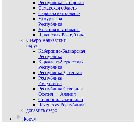
Республика Татарстан
Самарская область
Саратовская область
Удмуртская
Республика
Ульяновская область
Чувашская Республика
Северо-Кавказский
округ
Кабардино-Балкарская
Республика
Карачаево-Черкесская
Республика
Республика Дагестан
Республика
Ингушетия
Республика Северная
Осетия — Алания
Ставропольский край
Чеченская Республика
добавить озеро
Форум