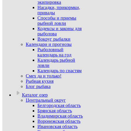
экипировка
Насадки, прикормки,
привады
Способы и приемы
рыбной ловли
Кодексы и законы для
рыболова
Вокруг рыбалки
Календари и прогнозы
Рыболовный
календарь на год
Календарь рыбной
ловли
Календарь по снастям
Смех да и только!
Рыбная кухня
Блог рыбака
Каталог озер
Центральный округ
Белгородская область
Брянская область
Владимирская область
Воронежская область
Ивановская область