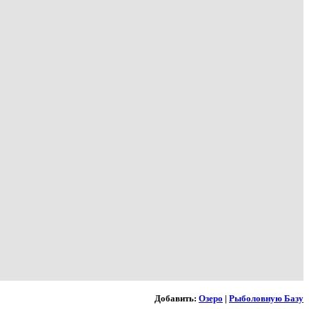
Добавить:
Озеро
|
Рыболовную Базу