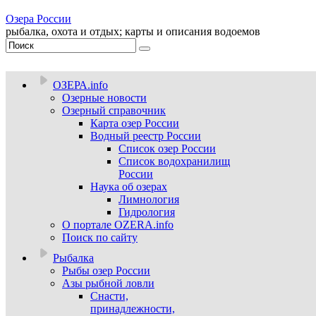
Озера России
рыбалка, охота и отдых; карты и описания водоемов
ОЗЕРА.info
Озерные новости
Озерный справочник
Карта озер России
Водный реестр России
Список озер России
Список водохранилищ
России
Наука об озерах
Лимнология
Гидрология
О портале OZERA.info
Поиск по сайту
Рыбалка
Рыбы озер России
Азы рыбной ловли
Снасти,
принадлежности,