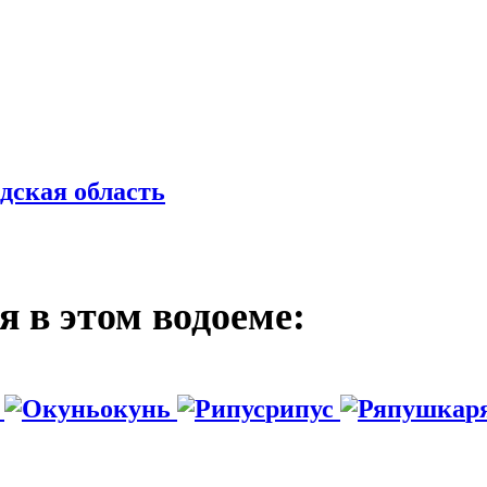
дская область
 в этом водоеме:
м
окунь
рипус
р