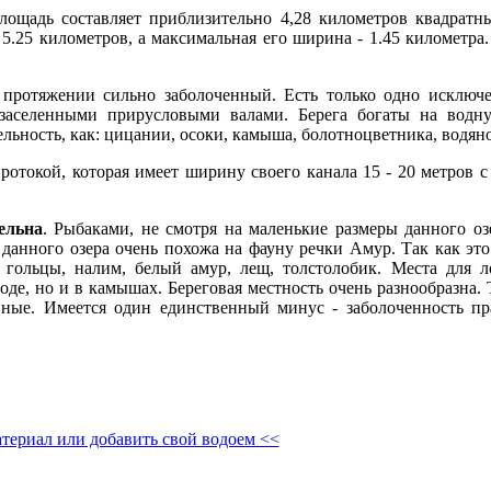
площадь составляет приблизительно 4,28 километров квадратн
5.25 километров, а максимальная его ширина - 1.45 километра. 
 протяжении сильно заболоченный. Есть только одно исключен
н заселенными прирусловыми валами. Берега богаты на вод
льность, как: цицании, осоки, камыша, болотноцветника, водяно
ротокой, которая имеет ширину своего канала 15 - 20 метров 
ельна
. Рыбаками, не смотря на маленькие размеры данного оз
 данного озера очень похожа на фауну речки Амур. Так как это
, гольцы, налим, белый амур, лещ, толстолобик. Места для 
оде, но и в камышах. Береговая местность очень разнообразна. 
ные. Имеется один единственный минус - заболоченность пр
териал или добавить свой водоем <<