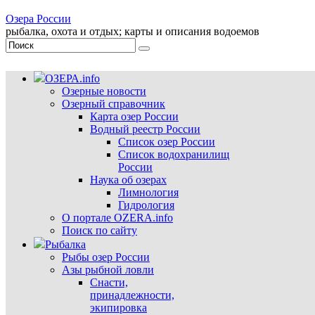
Озера России
рыбалка, охота и отдых; карты и описания водоемов
ОЗЕРА.info
Озерные новости
Озерный справочник
Карта озер России
Водный реестр России
Список озер России
Список водохранилищ
России
Наука об озерах
Лимнология
Гидрология
О портале OZERA.info
Поиск по сайту
Рыбалка
Рыбы озер России
Азы рыбной ловли
Снасти,
принадлежности,
экипировка