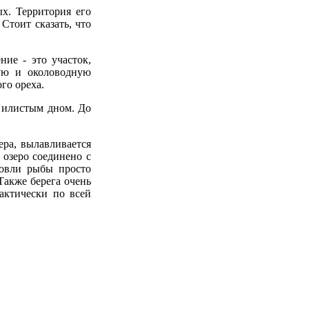
ых. Территория его
Стоит сказать, что
ие - это участок,
ную и околоводную
го ореха.
с илистым дном. До
ера, вылавливается
 озеро соединено с
ловли рыбы просто
Также берега очень
актически по всей