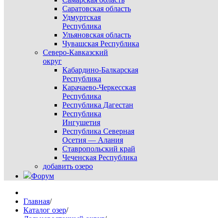
Саратовская область
Удмуртская
Республика
Ульяновская область
Чувашская Республика
Северо-Кавказский
округ
Кабардино-Балкарская
Республика
Карачаево-Черкесская
Республика
Республика Дагестан
Республика
Ингушетия
Республика Северная
Осетия — Алания
Ставропольский край
Чеченская Республика
добавить озеро
Форум
Главная
/
Каталог озер
/