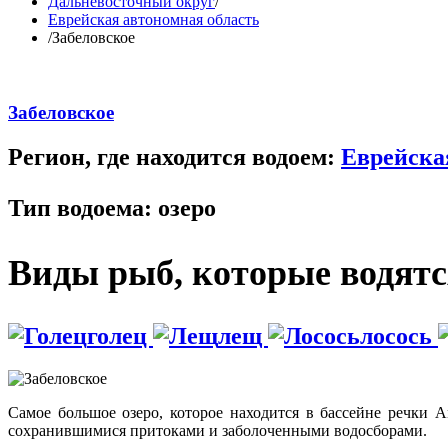
Дальневосточный округ
/
Еврейская автономная область
/
Забеловское
Забеловское
Регион, где находится водоем:
Еврейска
Тип водоема:
озеро
Виды рыб, которые водятся
голец
лещ
лосось
Самое большое озеро, которое находится в бассейне речки А
сохранившимися притоками и заболоченными водосборами.