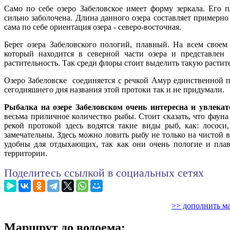
Само по себе озеро Забеловское имеет форму зеркала. Его 
сильно заболочена. Длина данного озера составляет примерно 
сама по себе ориентация озера - северо-восточная.
Берег озера Забеловского пологий, плавный. На всем своем
который находится в северной части озера и представле
растительность. Так среди флоры стоит выделить такую растите
Озеро Забеловске соединяется с речкой Амур единственной п
сегодняшнего дня названия этой протоки так и не придумали.
Рыбалка на озере Забеловском очень интересна и увлекат
весьма приличное количество рыбы. Стоит сказать, что фауна
рекой протокой здесь водятся такие виды рыб, как: лососи
замечательны. Здесь можно ловить рыбу не только на чистой в
удобны для отдыхающих, так как они очень пологие и плав
территории.
Поделитесь ссылкой в социальных сетях
>> дополнить ма
Маршрут до водоема: