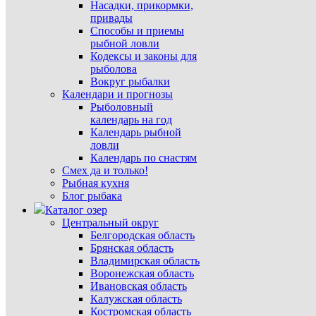
Насадки, прикормки,
привады
Способы и приемы
рыбной ловли
Кодексы и законы для
рыболова
Вокруг рыбалки
Календари и прогнозы
Рыболовный
календарь на год
Календарь рыбной
ловли
Календарь по снастям
Смех да и только!
Рыбная кухня
Блог рыбака
Каталог озер
Центральный округ
Белгородская область
Брянская область
Владимирская область
Воронежская область
Ивановская область
Калужская область
Костромская область