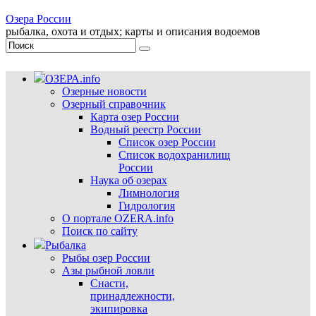
Озера России
рыбалка, охота и отдых; карты и описания водоемов
ОЗЕРА.info
Озерные новости
Озерный справочник
Карта озер России
Водный реестр России
Список озер России
Список водохранилищ
России
Наука об озерах
Лимнология
Гидрология
О портале OZERA.info
Поиск по сайту
Рыбалка
Рыбы озер России
Азы рыбной ловли
Снасти,
принадлежности,
экипировка