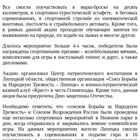
Все смогли поучаствовать в марш-броске на десять
километров, в спортивно-туристической эстафете, в беговых
соревнованиях, в спортивной стрельбе из пневматической
винтовки, пистолета и страйкбольного автомата. Кроме того,
в рамках данной акции проходили обучающие занятия по
выживанию на природе, по ходьбе на лыжах и многое другое.
Длилось мероприятие больше 4-х часов, победители были
награждены спортивными призами – волейбольными мячами,
комплектами для игры в настольный теннис и дартс, а также
дипломами.
Акцию организовал Центр патриотического воспитания в
Липецкой области, общественная организация «Союз Борьбы
за Народную Трезвость – Липецк» и военно-патриотический
казачий клуб «Крест» в честь Олимпиады. Кроме того, данная
акция была приурочена Дню защитника Отечества.
Необходимо отметить, что «союзом Борьбы за Народную
Трезвость» и Союзом Возрождения России были проведены
еще несколько спортивных мероприятий в Нижнем парке в
дни, когда открывались и закрывались зимние олимпийские
игры. На данных мероприятиях жители Липецка смогли
поучаствовать в соревнованиях в подъеме гири в 16