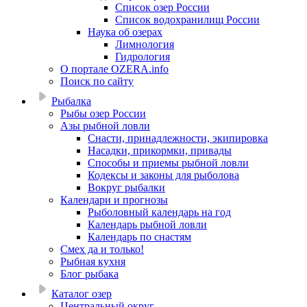
Список озер России
Список водохранилищ России
Наука об озерах
Лимнология
Гидрология
О портале OZERA.info
Поиск по сайту
Рыбалка
Рыбы озер России
Азы рыбной ловли
Снасти, принадлежности, экипировка
Насадки, прикормки, привады
Способы и приемы рыбной ловли
Кодексы и законы для рыболова
Вокруг рыбалки
Календари и прогнозы
Рыболовный календарь на год
Календарь рыбной ловли
Календарь по снастям
Смех да и только!
Рыбная кухня
Блог рыбака
Каталог озер
Центральный округ