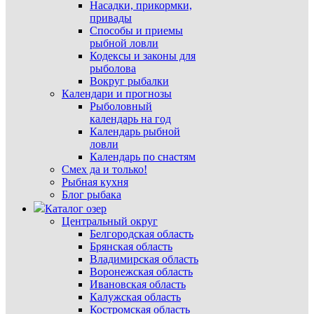
Насадки, прикормки,
привады
Способы и приемы
рыбной ловли
Кодексы и законы для
рыболова
Вокруг рыбалки
Календари и прогнозы
Рыболовный
календарь на год
Календарь рыбной
ловли
Календарь по снастям
Смех да и только!
Рыбная кухня
Блог рыбака
Каталог озер
Центральный округ
Белгородская область
Брянская область
Владимирская область
Воронежская область
Ивановская область
Калужская область
Костромская область