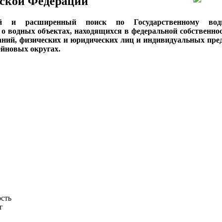
ской Федерации
ый и расширенный поиск по Государственному вод
о водных объектах, находящихся в федеральной собственнос
аний, физических и юридических лиц и индивидуальных пре
сейновых округах.
ость
г