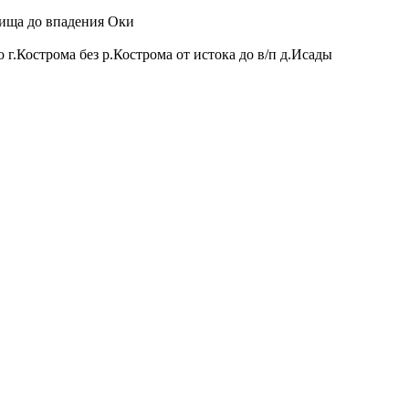
ища до впадения Оки
о г.Кострома без р.Кострома от истока до в/п д.Исады