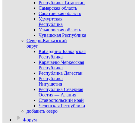
Республика Татарстан
Самарская область
Саратовская область
Удмуртская
Республика
Ульяновская область
Чувашская Республика
Северо-Кавказский
округ
Кабардино-Балкарская
Республика
Карачаево-Черкесская
Республика
Республика Дагестан
Республика
Ингушетия
Республика Северная
Осетия — Алания
Ставропольский край
Чеченская Республика
добавить озеро
Форум