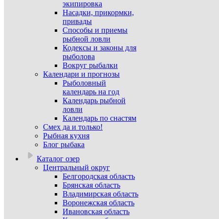
экипировка
Насадки, прикормки,
привады
Способы и приемы
рыбной ловли
Кодексы и законы для
рыболова
Вокруг рыбалки
Календари и прогнозы
Рыболовный
календарь на год
Календарь рыбной
ловли
Календарь по снастям
Смех да и только!
Рыбная кухня
Блог рыбака
Каталог озер
Центральный округ
Белгородская область
Брянская область
Владимирская область
Воронежская область
Ивановская область