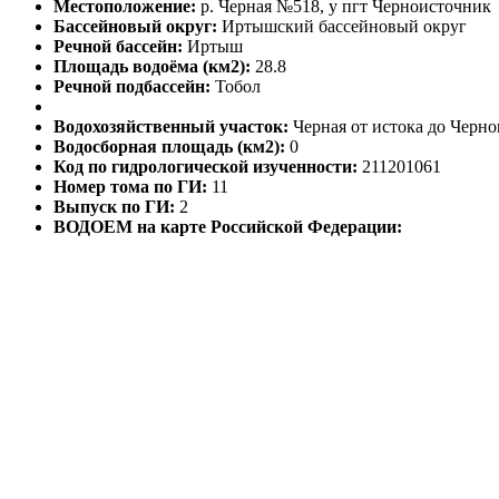
Местоположение:
р. Черная №518, у пгт Черноисточник
Бассейновый округ:
Иртышский бассейновый округ
Речной бассейн:
Иртыш
Площадь водоёма (км2):
28.8
Речной подбассейн:
Тобол
Водохозяйственный участок:
Черная от истока до Черно
Водосборная площадь (км2):
0
Код по гидрологической изученности:
211201061
Номер тома по ГИ:
11
Выпуск по ГИ:
2
ВОДОЕМ на карте Российской Федерации: