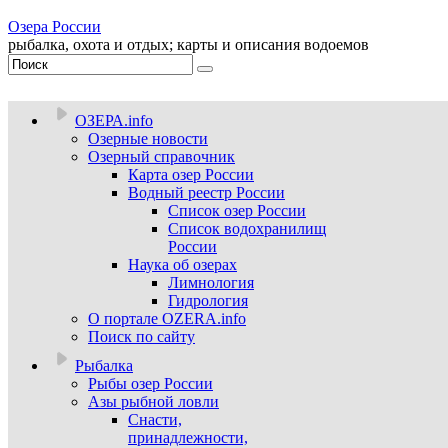
Озера России
рыбалка, охота и отдых; карты и описания водоемов
ОЗЕРА.info
Озерные новости
Озерный справочник
Карта озер России
Водный реестр России
Список озер России
Список водохранилищ
России
Наука об озерах
Лимнология
Гидрология
О портале OZERA.info
Поиск по сайту
Рыбалка
Рыбы озер России
Азы рыбной ловли
Снасти,
принадлежности,