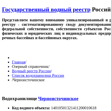
Государственный водный реестр
Россий
Представляем вашему вниманию уникализированный и р
реестру - систематизированному своду документирован
федеральной собственности, собственности субъектов Ро
физических и юридических лиц и индивидуальных предпри
речных бассейнах и бассейновых округах.
Главная
/
Озерный справочник
/
Водный реестр России
/
Список водохранилищ России
/
Черноисточинское
Водохранилище
Черноисточинское
Код водного объекта:
14010501321411200010618