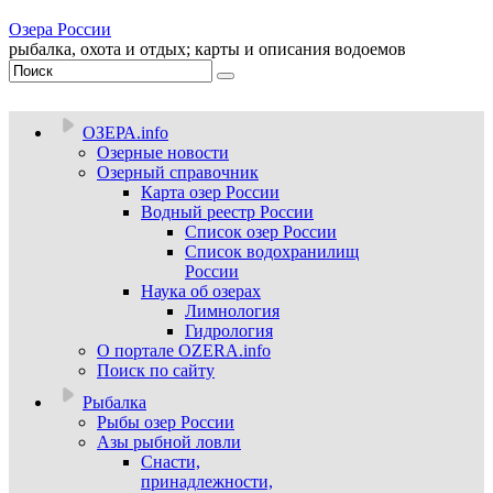
Озера России
рыбалка, охота и отдых; карты и описания водоемов
ОЗЕРА.info
Озерные новости
Озерный справочник
Карта озер России
Водный реестр России
Список озер России
Список водохранилищ
России
Наука об озерах
Лимнология
Гидрология
О портале OZERA.info
Поиск по сайту
Рыбалка
Рыбы озер России
Азы рыбной ловли
Снасти,
принадлежности,