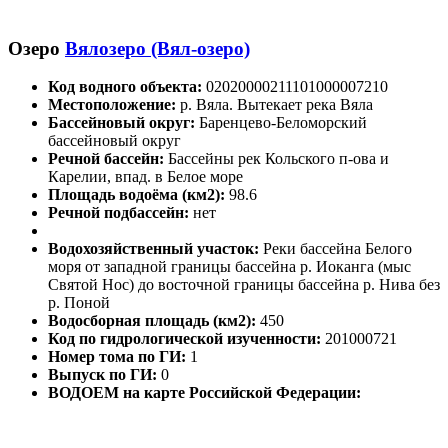
Озеро
Вялозеро (Вял-озеро)
Код водного объекта:
02020000211101000007210
Местоположение:
р. Вяла. Вытекает река Вяла
Бассейновый округ:
Баренцево-Беломорский
бассейновый округ
Речной бассейн:
Бассейны рек Кольского п-ова и
Карелии, впад. в Белое море
Площадь водоёма (км2):
98.6
Речной подбассейн:
нет
Водохозяйственный участок:
Реки бассейна Белого
моря от западной границы бассейна р. Иоканга (мыс
Святой Нос) до восточной границы бассейна р. Нива без
р. Поной
Водосборная площадь (км2):
450
Код по гидрологической изученности:
201000721
Номер тома по ГИ:
1
Выпуск по ГИ:
0
ВОДОЕМ на карте Российской Федерации: