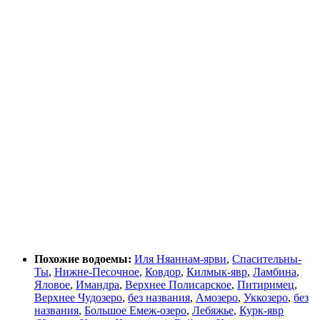
Похожие водоемы:
Иля Няаннам-ярви
,
Спасительны-
Ты
,
Нижне-Песочное
,
Ковдор
,
Килмык-явр
,
Ламбина
,
Яловое
,
Имандра
,
Верхнее Полисарское
,
Питиримец
,
Верхнее Чудозеро
,
без названия
,
Амозеро
,
Уккозеро
,
без
названия
,
Большое Емеж-озеро
,
Лебяжье
,
Курк-явр