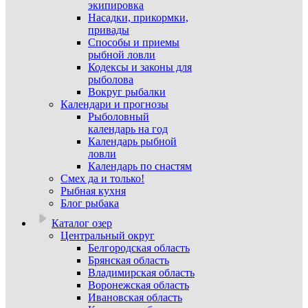
экипировка
Насадки, прикормки,
привады
Способы и приемы
рыбной ловли
Кодексы и законы для
рыболова
Вокруг рыбалки
Календари и прогнозы
Рыболовный
календарь на год
Календарь рыбной
ловли
Календарь по снастям
Смех да и только!
Рыбная кухня
Блог рыбака
Каталог озер
Центральный округ
Белгородская область
Брянская область
Владимирская область
Воронежская область
Ивановская область