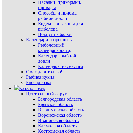
Насадки, прикормки,
привады
Способы и приемы
рыбной ловли
Кодексы и законы для
рыболова
Вокруг рыбалки
Календари и прогнозы
Рыболовный
календарь на год
Календарь рыбной
ловли
Календарь по снастям
Смех да и только!
Рыбная кухня
Блог рыбака
Каталог озер
Центральный округ
Белгородская область
Брянская область
Владимирская область
Воронежская область
Ивановская область
Калужская область
Костромская область