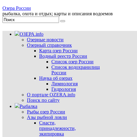
Озера России
рыбалка, охота и отдых; карты и описания водоемов
ОЗЕРА.info
Озерные новости
Озерный справочник
Карта озер России
Водный реестр России
Список озер России
Список водохранилищ
России
Наука об озерах
Лимнология
Гидрология
О портале OZERA.info
Поиск по сайту
Рыбалка
Рыбы озер России
Азы рыбной ловли
Снасти,
принадлежности,
экипировка