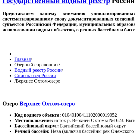
Государственный водный реестр
Россий
Представляем вашему вниманию уникализированн
систематизированному своду документированных сведений 
субъектов Российской Федерации, муниципальных образов
использовании водных объектов, о речных бассейнах и бас
Главная
/
Озерный справочник
/
Водный реестр России
/
Список озер России
/
Верхнее Охтом-озеро
Озеро
Верхнее Охтом-озеро
Код водного объекта:
01040100411102000019052
Местоположение:
исток р. Верхней Охтомы №1623. Выт
Бассейновый округ:
Балтийский бассейновый округ
Речной бассейн:
Нева (включая бассейны рек Онежского 