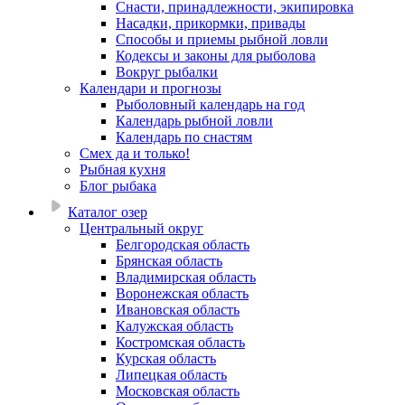
Снасти, принадлежности, экипировка
Насадки, прикормки, привады
Способы и приемы рыбной ловли
Кодексы и законы для рыболова
Вокруг рыбалки
Календари и прогнозы
Рыболовный календарь на год
Календарь рыбной ловли
Календарь по снастям
Смех да и только!
Рыбная кухня
Блог рыбака
Каталог озер
Центральный округ
Белгородская область
Брянская область
Владимирская область
Воронежская область
Ивановская область
Калужская область
Костромская область
Курская область
Липецкая область
Московская область