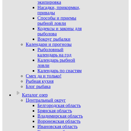
экипировка
Насадки, прикормки,
привады
Способы и приемы
рыбной ловли
Кодексы и законы для
рыболова
Вокруг рыбалки
Календари и прогнозы
Рыболовный
календарь на год
Календарь рыбной
ловли
Календарь по снастям
Смех да и только!
Рыбная кухня
Блог рыбака
Каталог озер
Центральный округ
Белгородская область
Брянская область
Владимирская область
Воронежская область
Ивановская область