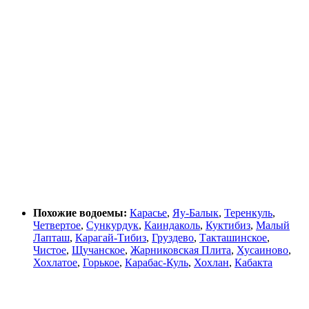
Похожие водоемы:
Карасье
,
Яу-Балык
,
Теренкуль
,
Четвертое
,
Сункурдук
,
Каиндаколь
,
Куктибиз
,
Малый
Лапташ
,
Карагай-Тибиз
,
Груздево
,
Такташинское
,
Чистое
,
Щучанское
,
Жарниковская Плита
,
Хусаиново
,
Хохлатое
,
Горькое
,
Карабас-Куль
,
Хохлан
,
Кабакта