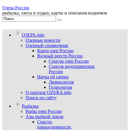
Озера России
рыбалка, охота и отдых; карты и описания водоемов
ОЗЕРА.info
Озерные новости
Озерный справочник
Карта озер России
Водный реестр России
Список озер России
Список водохранилищ
России
Наука об озерах
Лимнология
Гидрология
О портале OZERA.info
Поиск по сайту
Рыбалка
Рыбы озер России
Азы рыбной ловли
Снасти,
принадлежности,