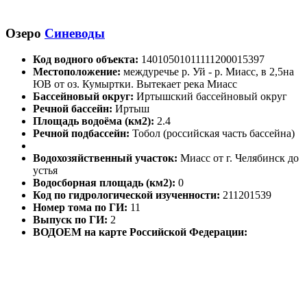
Озеро
Синеводы
Код водного объекта:
14010501011111200015397
Местоположение:
междуречье р. Уй - р. Миасс, в 2,5на
ЮВ от оз. Кумыртки. Вытекает река Миасс
Бассейновый округ:
Иртышский бассейновый округ
Речной бассейн:
Иртыш
Площадь водоёма (км2):
2.4
Речной подбассейн:
Тобол (российская часть бассейна)
Водохозяйственный участок:
Миасс от г. Челябинск до
устья
Водосборная площадь (км2):
0
Код по гидрологической изученности:
211201539
Номер тома по ГИ:
11
Выпуск по ГИ:
2
ВОДОЕМ на карте Российской Федерации: