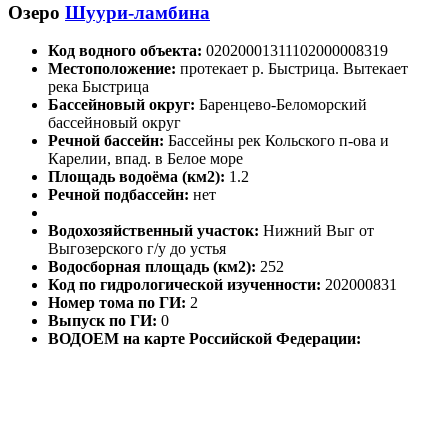
Озеро
Шуури-ламбина
Код водного объекта:
02020001311102000008319
Местоположение:
протекает р. Быстрица. Вытекает
река Быстрица
Бассейновый округ:
Баренцево-Беломорский
бассейновый округ
Речной бассейн:
Бассейны рек Кольского п-ова и
Карелии, впад. в Белое море
Площадь водоёма (км2):
1.2
Речной подбассейн:
нет
Водохозяйственный участок:
Нижний Выг от
Выгозерского г/у до устья
Водосборная площадь (км2):
252
Код по гидрологической изученности:
202000831
Номер тома по ГИ:
2
Выпуск по ГИ:
0
ВОДОЕМ на карте Российской Федерации: