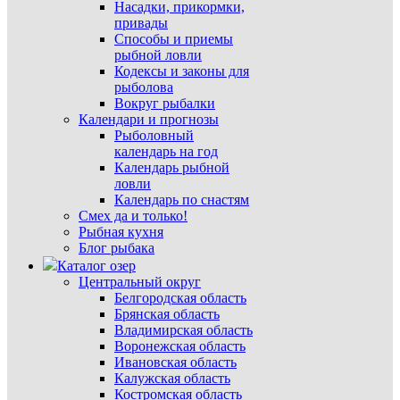
Насадки, прикормки,
привады
Способы и приемы
рыбной ловли
Кодексы и законы для
рыболова
Вокруг рыбалки
Календари и прогнозы
Рыболовный
календарь на год
Календарь рыбной
ловли
Календарь по снастям
Смех да и только!
Рыбная кухня
Блог рыбака
Каталог озер
Центральный округ
Белгородская область
Брянская область
Владимирская область
Воронежская область
Ивановская область
Калужская область
Костромская область