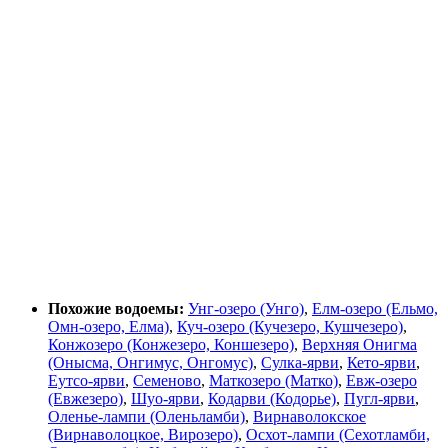
Похожие водоемы:
Унг-озеро (Унго)
,
Елм-озеро (Ельмо,
Омн-озеро, Елма)
,
Куч-озеро (Кучезеро, Кушчезеро)
,
Конжозеро (Конжезеро, Коншезеро)
,
Верхняя Онигма
(Онысма, Онгимус, Онгомус)
,
Сулка-ярви
,
Кето-ярви
,
Еутсо-ярви
,
Семеново
,
Маткозеро (Матко)
,
Евж-озеро
(Евжезеро)
,
Шуо-ярви
,
Кодарви (Кодорье)
,
Пугл-ярви
,
Оленье-лампи (Оленьламби)
,
Вирнаволокское
(Вирнаволоцкое, Вирозеро)
,
Осхот-лампи (Сехотламби,