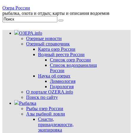
Озера России
рыбалка, охота и отдых; карты и описания водоемов
ОЗЕРА.info
Озерные новости
Озерный справочник
Карта озер России
Водный реестр России
Список озер России
Список водохранилищ
России
Наука об озерах
Лимнология
Гидрология
О портале OZERA.info
Поиск по сайту
Рыбалка
Рыбы озер России
Азы рыбной ловли
Снасти,
принадлежности,
экипировка