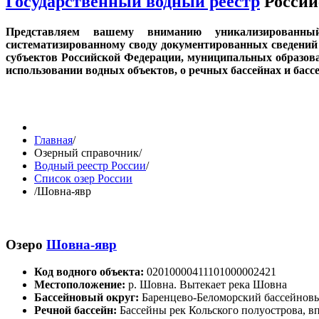
Государственный водный реестр
Россий
Представляем вашему вниманию уникализированн
систематизированному своду документированных сведений 
субъектов Российской Федерации, муниципальных образов
использовании водных объектов, о речных бассейнах и бас
Главная
/
Озерный справочник
/
Водный реестр России
/
Список озер России
/
Шовна-явр
Озеро
Шовна-явр
Код водного объекта:
02010000411101000002421
Местоположение:
р. Шовна. Вытекает река Шовна
Бассейновый округ:
Баренцево-Беломорский бассейнов
Речной бассейн:
Бассейны рек Кольского полуострова, вп