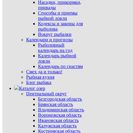
Насадки, прикормки,
привады
Способы и приемы
рыбной ловли
Кодексы и законы для
рыболова
Вокруг рыбалки
Календари и прогнозы
Рыболовный
календарь на год
Календарь рыбной
ловли
Календарь по снастям
Смех да и только!
Рыбная кухня
Блог рыбака
Каталог озер
Центральный округ
Белгородская область
Брянская область
Владимирская область
Воронежская область
Ивановская область
Калужская область
Костромская область