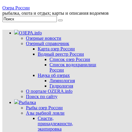
Озера России
рыбалка, охота и отдых; карты и описания водоемов
ОЗЕРА.info
Озерные новости
Озерный справочник
Карта озер России
Водный реестр России
Список озер России
Список водохранилищ
России
Наука об озерах
Лимнология
Гидрология
О портале OZERA.info
Поиск по сайту
Рыбалка
Рыбы озер России
Азы рыбной ловли
Снасти,
принадлежности,
экипировка