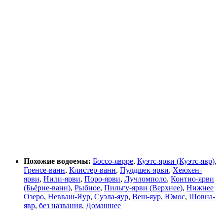
Похожие водоемы:
Боссо-яврре
,
Куэтс-ярви (Куэтс-явр)
,
Гренсе-ванн
,
Клистер-ванн
,
Пулдшек-ярви
,
Хеюхен-
ярви
,
Нили-ярви
,
Поро-ярви
,
Лучломполо
,
Контио-ярви
(Бьёрне-ванн)
,
Рыбное
,
Пильгу-ярви (Верхнее)
,
Нижнее
Озеро
,
Невваш-Яур
,
Суэла-яур
,
Веш-яур
,
Юмос
,
Шовна-
явр
,
без названия
,
Домашнее