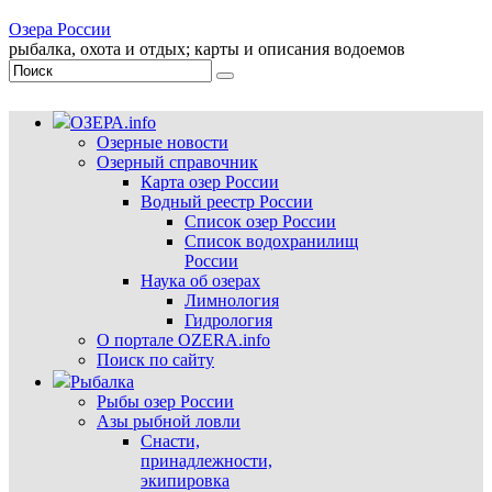
Озера России
рыбалка, охота и отдых; карты и описания водоемов
ОЗЕРА.info
Озерные новости
Озерный справочник
Карта озер России
Водный реестр России
Список озер России
Список водохранилищ
России
Наука об озерах
Лимнология
Гидрология
О портале OZERA.info
Поиск по сайту
Рыбалка
Рыбы озер России
Азы рыбной ловли
Снасти,
принадлежности,
экипировка