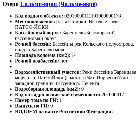
Озеро
Сальми-ярви (Чальме-явре)
Код водного объекта:
02010000111101000000178
Местоположение:
р. Патсо-йоки. Вытекает река
ПАТСО-ЙОКИ
Бассейновый округ:
Баренцево-Беломорский
бассейновый округ
Речной бассейн:
Бассейны рек Кольского полуострова,
впад. в Баренцево море
Площадь водоёма (км2):
14
Речной подбассейн:
нет
Водохозяйственный участок:
Реки бассейна Баренцева
моря от р. Патсо-Йоки (граница РФ с Норвегией) до
западной границы бассейна р. Печенга
Водосборная площадь (км2):
0
Код по гидрологической изученности:
201000017
Номер тома по ГИ:
1
Выпуск по ГИ:
0
ВОДОЕМ на карте Российской Федерации: