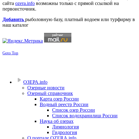
сайта
ozera.info
возможны только с прямой ссылкой на
первоисточник.
Добавить
рыболовную базу, платный водоем или турфирму в
наш каталог
Goto Top
ОЗЕРА.info
Озерные новости
Озерный справочник
Карта озер России
Водный реестр России
Список озер России
Список водохранилищ России
Наука об озерах
Лимнология
Гидрология
О портале OZERA.info