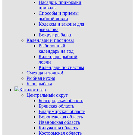
Насадки, прикормки,
привады
Способы и приемы
рыбной ловли
Кодексы и законы для
рыболова
Вокруг рыбалки
Календари и прогнозы
Рыболовный
календарь на год
Календарь рыбной
ловли
Календарь по снастям
Смех да и только!
Рыбная кухня
Блог рыбака
Каталог озер
Центральный округ
Белгородская область
Брянская область
Владимирская область
Воронежская область
Ивановская область
Калужская область
Костромская область