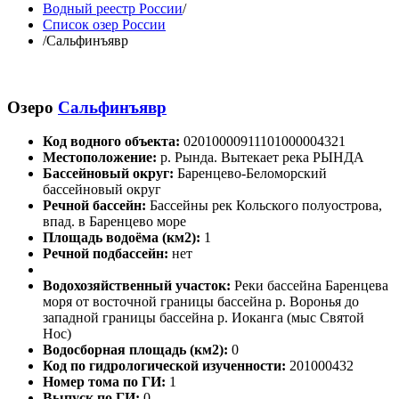
Водный реестр России
/
Список озер России
/
Сальфинъявр
Озеро
Сальфинъявр
Код водного объекта:
02010000911101000004321
Местоположение:
р. Рында. Вытекает река РЫНДА
Бассейновый округ:
Баренцево-Беломорский
бассейновый округ
Речной бассейн:
Бассейны рек Кольского полуострова,
впад. в Баренцево море
Площадь водоёма (км2):
1
Речной подбассейн:
нет
Водохозяйственный участок:
Реки бассейна Баренцева
моря от восточной границы бассейна р. Воронья до
западной границы бассейна р. Иоканга (мыс Святой
Нос)
Водосборная площадь (км2):
0
Код по гидрологической изученности:
201000432
Номер тома по ГИ:
1
Выпуск по ГИ:
0