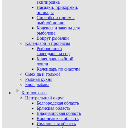
экипировка
Насадки, прикормки,
привады
Способы и приемы
рыбной ловли
Кодексы и законы для
рыболова
Вокруг рыбалки
Календари и прогнозы
Рыболовный
календарь на год
Календарь рыбной
ловли
Календарь по снастям
Смех да и только!
Рыбная кухня
Блог рыбака
Каталог озер
Центральный округ
Белгородская область
Брянская область
Владимирская область
Воронежская область
Ивановская область