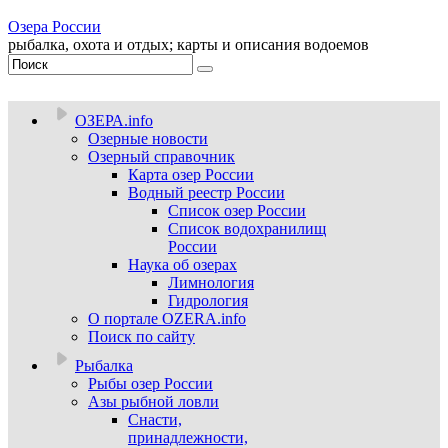
Озера России
рыбалка, охота и отдых; карты и описания водоемов
ОЗЕРА.info
Озерные новости
Озерный справочник
Карта озер России
Водный реестр России
Список озер России
Список водохранилищ
России
Наука об озерах
Лимнология
Гидрология
О портале OZERA.info
Поиск по сайту
Рыбалка
Рыбы озер России
Азы рыбной ловли
Снасти,
принадлежности,