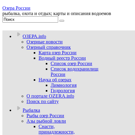
Озера России
рыбалка, охота и отдых; карты и описания водоемов
ОЗЕРА.info
Озерные новости
Озерный справочник
Карта озер России
Водный реестр России
Список озер России
Список водохранилищ
России
Наука об озерах
Лимнология
Гидрология
О портале OZERA.info
Поиск по сайту
Рыбалка
Рыбы озер России
Азы рыбной ловли
Снасти,
принадлежности,