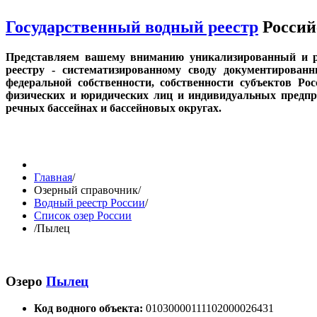
Государственный водный реестр
Россий
Представляем вашему вниманию уникализированный и р
реестру - систематизированному своду документирован
федеральной собственности, собственности субъектов Ро
физических и юридических лиц и индивидуальных предпри
речных бассейнах и бассейновых округах.
Главная
/
Озерный справочник
/
Водный реестр России
/
Список озер России
/
Пылец
Озеро
Пылец
Код водного объекта:
01030000111102000026431