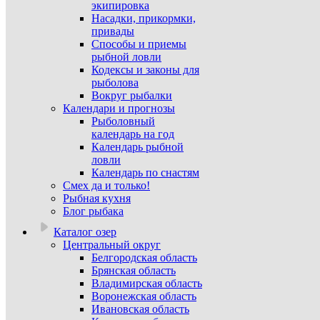
экипировка
Насадки, прикормки,
привады
Способы и приемы
рыбной ловли
Кодексы и законы для
рыболова
Вокруг рыбалки
Календари и прогнозы
Рыболовный
календарь на год
Календарь рыбной
ловли
Календарь по снастям
Смех да и только!
Рыбная кухня
Блог рыбака
Каталог озер
Центральный округ
Белгородская область
Брянская область
Владимирская область
Воронежская область
Ивановская область