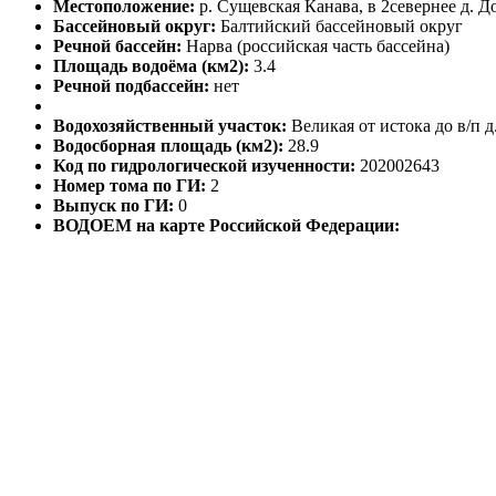
Местоположение:
р. Сущевская Канава, в 2севернее д. 
Бассейновый округ:
Балтийский бассейновый округ
Речной бассейн:
Нарва (российская часть бассейна)
Площадь водоёма (км2):
3.4
Речной подбассейн:
нет
Водохозяйственный участок:
Великая от истока до в/п д
Водосборная площадь (км2):
28.9
Код по гидрологической изученности:
202002643
Номер тома по ГИ:
2
Выпуск по ГИ:
0
ВОДОЕМ на карте Российской Федерации: