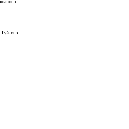
Дощаново
. Гуйтово