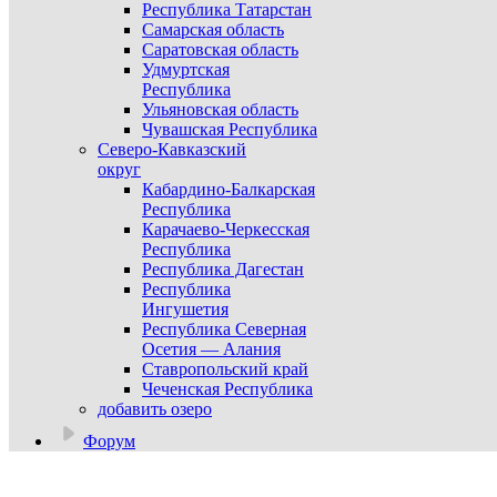
Республика Татарстан
Самарская область
Саратовская область
Удмуртская
Республика
Ульяновская область
Чувашская Республика
Северо-Кавказский
округ
Кабардино-Балкарская
Республика
Карачаево-Черкесская
Республика
Республика Дагестан
Республика
Ингушетия
Республика Северная
Осетия — Алания
Ставропольский край
Чеченская Республика
добавить озеро
Форум