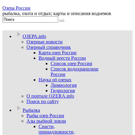
Озера России
рыбалка, охота и отдых; карты и описания водоемов
ОЗЕРА.info
Озерные новости
Озерный справочник
Карта озер России
Водный реестр России
Список озер России
Список водохранилищ
России
Наука об озерах
Лимнология
Гидрология
О портале OZERA.info
Поиск по сайту
Рыбалка
Рыбы озер России
Азы рыбной ловли
Снасти,
принадлежности,