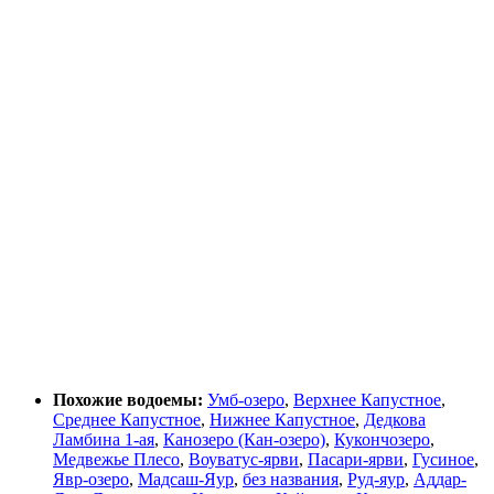
Похожие водоемы:
Умб-озеро
,
Верхнее Капустное
,
Среднее Капустное
,
Нижнее Капустное
,
Дедкова
Ламбина 1-ая
,
Канозеро (Кан-озеро)
,
Кукончозеро
,
Медвежье Плесо
,
Воуватус-ярви
,
Пасари-ярви
,
Гусиное
,
Явр-озеро
,
Мадсаш-Яур
,
без названия
,
Руд-яур
,
Аддар-