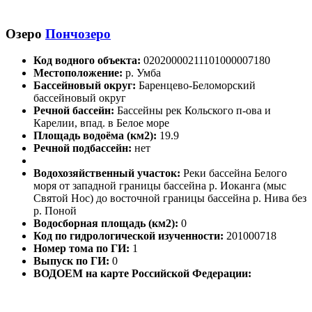
Озеро
Пончозеро
Код водного объекта:
02020000211101000007180
Местоположение:
р. Умба
Бассейновый округ:
Баренцево-Беломорский
бассейновый округ
Речной бассейн:
Бассейны рек Кольского п-ова и
Карелии, впад. в Белое море
Площадь водоёма (км2):
19.9
Речной подбассейн:
нет
Водохозяйственный участок:
Реки бассейна Белого
моря от западной границы бассейна р. Иоканга (мыс
Святой Нос) до восточной границы бассейна р. Нива без
р. Поной
Водосборная площадь (км2):
0
Код по гидрологической изученности:
201000718
Номер тома по ГИ:
1
Выпуск по ГИ:
0
ВОДОЕМ на карте Российской Федерации: