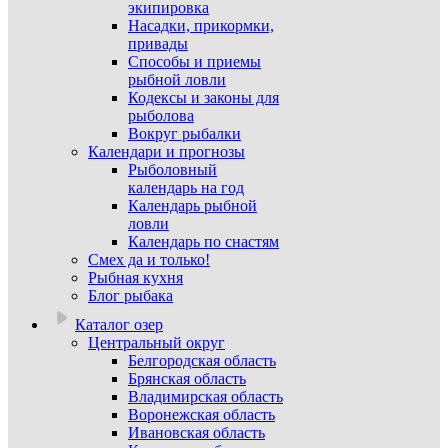
экипировка
Насадки, прикормки,
привады
Способы и приемы
рыбной ловли
Кодексы и законы для
рыболова
Вокруг рыбалки
Календари и прогнозы
Рыболовный
календарь на год
Календарь рыбной
ловли
Календарь по снастям
Смех да и только!
Рыбная кухня
Блог рыбака
Каталог озер
Центральный округ
Белгородская область
Брянская область
Владимирская область
Воронежская область
Ивановская область