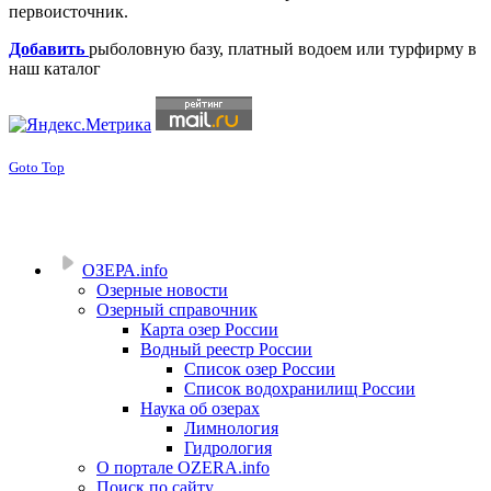
первоисточник.
Добавить
рыболовную базу, платный водоем или турфирму в
наш каталог
Goto Top
ОЗЕРА.info
Озерные новости
Озерный справочник
Карта озер России
Водный реестр России
Список озер России
Список водохранилищ России
Наука об озерах
Лимнология
Гидрология
О портале OZERA.info
Поиск по сайту