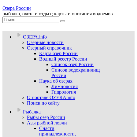
Озера России
рыбалка, охота и отдых; карты и описания водоемов
ОЗЕРА.info
Озерные новости
Озерный справочник
Карта озер России
Водный реестр России
Список озер России
Список водохранилищ
России
Наука об озерах
Лимнология
Гидрология
О портале OZERA.info
Поиск по сайту
Рыбалка
Рыбы озер России
Азы рыбной ловли
Снасти,
принадлежности,