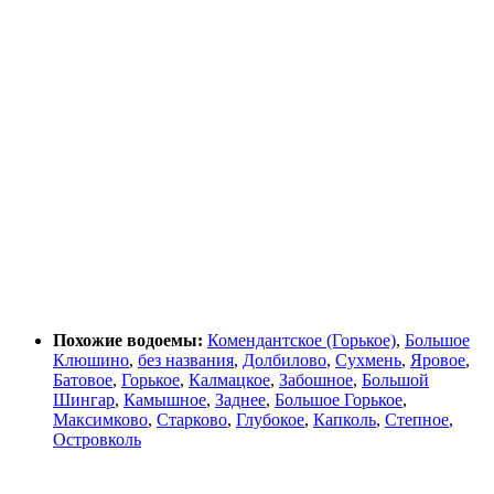
Похожие водоемы:
Комендантское (Горькое)
,
Большое
Клюшино
,
без названия
,
Долбилово
,
Сухмень
,
Яровое
,
Батовое
,
Горькое
,
Калмацкое
,
Забошное
,
Большой
Шингар
,
Камышное
,
Заднее
,
Большое Горькое
,
Максимково
,
Старково
,
Глубокое
,
Капколь
,
Степное
,
Островколь