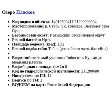
Озеро
Плоское
Код водного объекта:
14010500411111200006004
Местоположение:
р. Суерь, у с. Плоское. Вытекает река
Суерь
Бассейновый округ:
Иртышский бассейновый округ
Речной бассейн:
Иртыш
Площадь водоёма (км2):
1.32
Речной подбассейн:
Тобол (российская часть бассейна)
Водохозяйственный участок:
Тобол от г. Курган до
впадения р.Исеть
Водосборная площадь (км2):
0
Код по гидрологической изученности:
211200600
Номер тома по ГИ:
11
Выпуск по ГИ:
2
ВОДОЕМ на карте Российской Федерации: