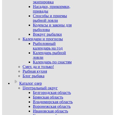
экипировка
Насадки, прикормки,
привады
Способы и приемы
рыбной ловли
Кодексы и законы для
рыболова
Вокруг рыбалки
Календари и прогнозы
Рыболовный
календарь на год
Календарь рыбной
ловли
Календарь по снастям
Смех да и только!
Рыбная кухня
Блог рыбака
Каталог озер
Центральный округ
Белгородская область
Брянская область
Владимирская область
Воронежская область
Ивановская область