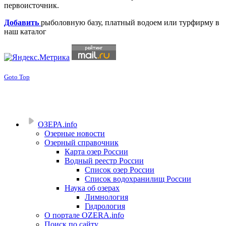
первоисточник.
Добавить
рыболовную базу, платный водоем или турфирму в
наш каталог
Goto Top
ОЗЕРА.info
Озерные новости
Озерный справочник
Карта озер России
Водный реестр России
Список озер России
Список водохранилищ России
Наука об озерах
Лимнология
Гидрология
О портале OZERA.info
Поиск по сайту