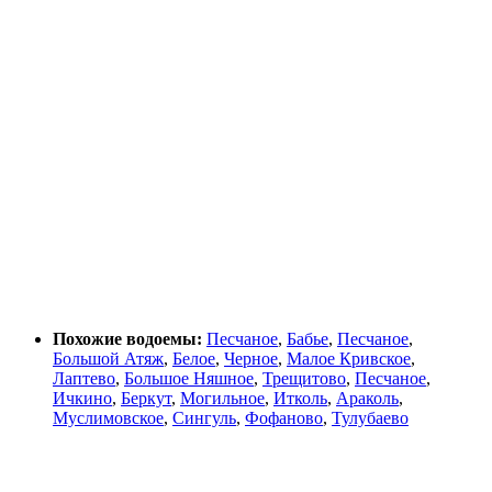
Похожие водоемы:
Песчаное
,
Бабье
,
Песчаное
,
Большой Атяж
,
Белое
,
Черное
,
Малое Кривское
,
Лаптево
,
Большое Няшное
,
Трещитово
,
Песчаное
,
Ичкино
,
Беркут
,
Могильное
,
Итколь
,
Араколь
,
Муслимовское
,
Сингуль
,
Фофаново
,
Тулубаево