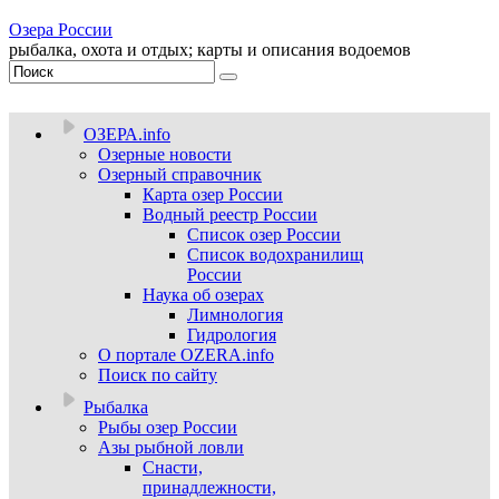
Озера России
рыбалка, охота и отдых; карты и описания водоемов
ОЗЕРА.info
Озерные новости
Озерный справочник
Карта озер России
Водный реестр России
Список озер России
Список водохранилищ
России
Наука об озерах
Лимнология
Гидрология
О портале OZERA.info
Поиск по сайту
Рыбалка
Рыбы озер России
Азы рыбной ловли
Снасти,
принадлежности,