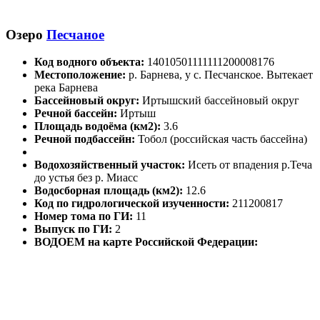
Озеро
Песчаное
Код водного объекта:
14010501111111200008176
Местоположение:
р. Барнева, у с. Песчанское. Вытекает
река Барнева
Бассейновый округ:
Иртышский бассейновый округ
Речной бассейн:
Иртыш
Площадь водоёма (км2):
3.6
Речной подбассейн:
Тобол (российская часть бассейна)
Водохозяйственный участок:
Исеть от впадения р.Теча
до устья без р. Миасс
Водосборная площадь (км2):
12.6
Код по гидрологической изученности:
211200817
Номер тома по ГИ:
11
Выпуск по ГИ:
2
ВОДОЕМ на карте Российской Федерации: