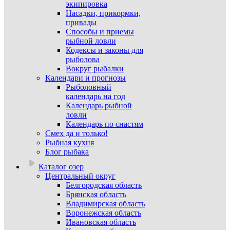
экипировка
Насадки, прикормки,
привады
Способы и приемы
рыбной ловли
Кодексы и законы для
рыболова
Вокруг рыбалки
Календари и прогнозы
Рыболовный
календарь на год
Календарь рыбной
ловли
Календарь по снастям
Смех да и только!
Рыбная кухня
Блог рыбака
Каталог озер
Центральный округ
Белгородская область
Брянская область
Владимирская область
Воронежская область
Ивановская область