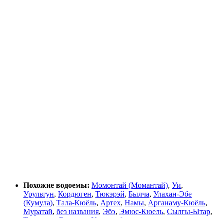
Похожие водоемы:
Момонтай (Момантай)
,
Уи
,
Урультун
,
Кордюген
,
Тюкэрэй
,
Былча
,
Улахан-Эбе
(Кумула)
,
Тала-Кюёль
,
Артех
,
Намы
,
Арганаму-Кюёль
,
Муратай
,
без названия
,
Эбэ
,
Эмюс-Кюель
,
Сылгы-Ытар
,