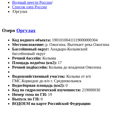
Водный реестр России
/
Список озер России
/
Оргулах
Озеро
Оргулах
Код водного объекта:
19010100411119000000304
Местоположение:
р. Ожогина. Вытекает река Ожогина
Бассейновый округ:
Анадыро-Колымский
бассейновый округ
Речной бассейн:
Колыма
Площадь водоёма (км2):
17
Речной подбассейн:
Колыма до впадения Омолона
Водохозяйственный участок:
Колыма от в/п
ГМС.Коркодон до в/п г. Среднеколымск
Водосборная площадь (км2):
0
Код по гидрологической изученности:
219000030
Номер тома по ГИ:
19
Выпуск по ГИ:
0
ВОДОЕМ на карте Российской Федерации: