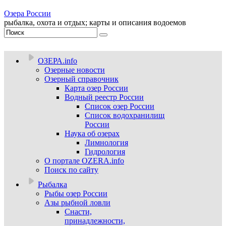
Озера России
рыбалка, охота и отдых; карты и описания водоемов
ОЗЕРА.info
Озерные новости
Озерный справочник
Карта озер России
Водный реестр России
Список озер России
Список водохранилищ
России
Наука об озерах
Лимнология
Гидрология
О портале OZERA.info
Поиск по сайту
Рыбалка
Рыбы озер России
Азы рыбной ловли
Снасти,
принадлежности,