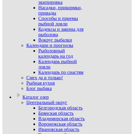
экипировка
Насадки, прикормки,
привады
Способы и приемы
рыбной ловли
Кодексы и законы для
рыболова
Вокруг рыбалки
Календари и прогнозы
Рыболовный
календарь на год
Календарь рыбной
ловли
Календарь по снастям
Смех да и только!
Рыбная кухня
Блог рыбака
Каталог озер
Центральный округ
Белгородская область
Брянская область
Владимирская область
Воронежская область
Ивановская область