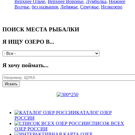
Верхнее Ольче
,
Верхнее Воронье
,
Лумболка
,
Нижнее
Волчье
,
без названия
,
Лебяжье
,
Семужье
,
Нелкозеро
ПОИСК МЕСТА РЫБАЛКИ
Я ИЩУ ОЗЕРО В...
Я хочу поймать...
КАТАЛОГ ОЗЕР
РОССИИ
СПИСОК ВСЕХ
ОЗЕР РОССИИ