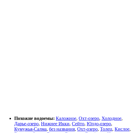
Похожие водоемы:
Каложное
,
Охт-озеро
,
Холодное
,
Дарье-озеро
,
Нижнее Икки
,
Сейто
,
Юлдо-озеро
,
Кумужья-Салма
,
без названия
,
Охт-озеро
,
Толец
,
Кислое
,