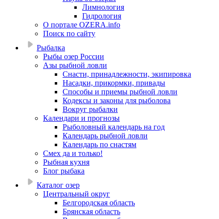
Лимнология
Гидрология
О портале OZERA.info
Поиск по сайту
Рыбалка
Рыбы озер России
Азы рыбной ловли
Снасти, принадлежности, экипировка
Насадки, прикормки, привады
Способы и приемы рыбной ловли
Кодексы и законы для рыболова
Вокруг рыбалки
Календари и прогнозы
Рыболовный календарь на год
Календарь рыбной ловли
Календарь по снастям
Смех да и только!
Рыбная кухня
Блог рыбака
Каталог озер
Центральный округ
Белгородская область
Брянская область