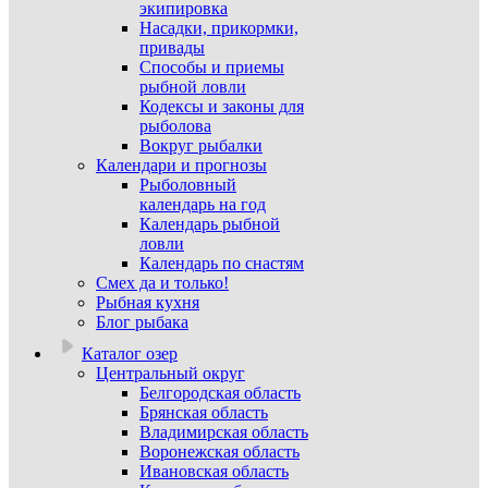
экипировка
Насадки, прикормки,
привады
Способы и приемы
рыбной ловли
Кодексы и законы для
рыболова
Вокруг рыбалки
Календари и прогнозы
Рыболовный
календарь на год
Календарь рыбной
ловли
Календарь по снастям
Смех да и только!
Рыбная кухня
Блог рыбака
Каталог озер
Центральный округ
Белгородская область
Брянская область
Владимирская область
Воронежская область
Ивановская область