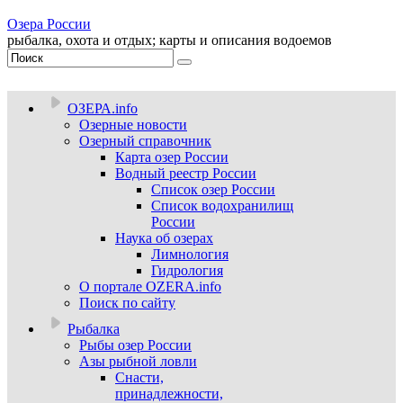
Озера России
рыбалка, охота и отдых; карты и описания водоемов
ОЗЕРА.info
Озерные новости
Озерный справочник
Карта озер России
Водный реестр России
Список озер России
Список водохранилищ
России
Наука об озерах
Лимнология
Гидрология
О портале OZERA.info
Поиск по сайту
Рыбалка
Рыбы озер России
Азы рыбной ловли
Снасти,
принадлежности,