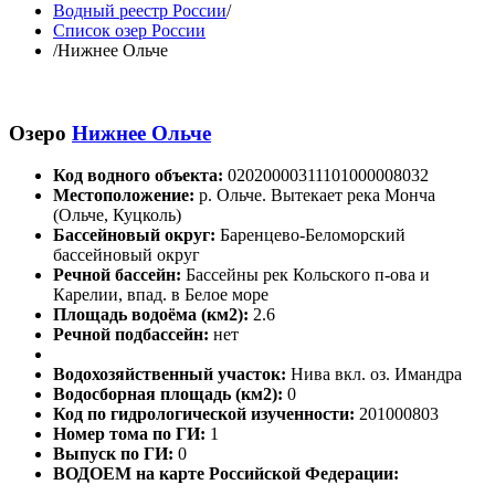
Водный реестр России
/
Список озер России
/
Нижнее Ольче
Озеро
Нижнее Ольче
Код водного объекта:
02020000311101000008032
Местоположение:
р. Ольче. Вытекает река Монча
(Ольче, Куцколь)
Бассейновый округ:
Баренцево-Беломорский
бассейновый округ
Речной бассейн:
Бассейны рек Кольского п-ова и
Карелии, впад. в Белое море
Площадь водоёма (км2):
2.6
Речной подбассейн:
нет
Водохозяйственный участок:
Нива вкл. оз. Имандра
Водосборная площадь (км2):
0
Код по гидрологической изученности:
201000803
Номер тома по ГИ:
1
Выпуск по ГИ:
0
ВОДОЕМ на карте Российской Федерации: