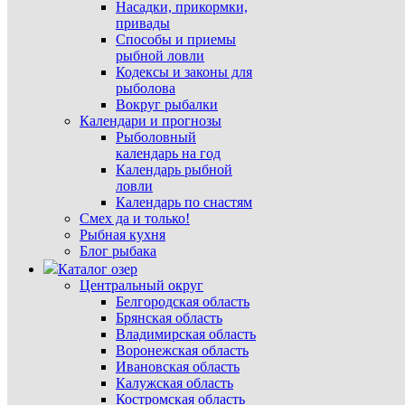
Насадки, прикормки,
привады
Способы и приемы
рыбной ловли
Кодексы и законы для
рыболова
Вокруг рыбалки
Календари и прогнозы
Рыболовный
календарь на год
Календарь рыбной
ловли
Календарь по снастям
Смех да и только!
Рыбная кухня
Блог рыбака
Каталог озер
Центральный округ
Белгородская область
Брянская область
Владимирская область
Воронежская область
Ивановская область
Калужская область
Костромская область