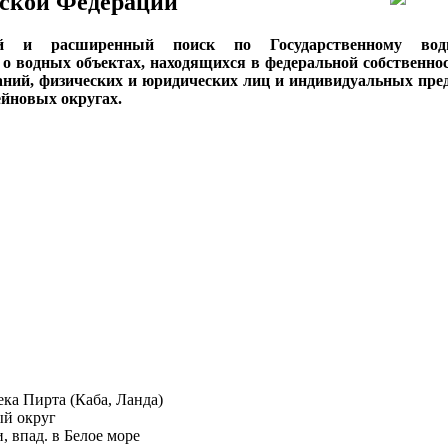
ской Федерации
ый и расширенный поиск по Государственному вод
о водных объектах, находящихся в федеральной собственнос
аний, физических и юридических лиц и индивидуальных пре
сейновых округах.
река Пирта (Каба, Ланда)
ый округ
, впад. в Белое море