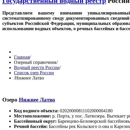
Государственный водный реестр
Россий
Представляем вашему вниманию уникализированн
систематизированному своду документированных сведений 
субъектов Российской Федерации, муниципальных образов
использовании водных объектов, о речных бассейнах и бас
Главная
/
Озерный справочник
/
Водный реестр России
/
Список озер России
/
Нижнее Латво
Озеро
Нижнее Латво
Код водного объекта:
02020000811102000004180
Местоположение:
р. Пирта, у пос. Латвозера. Вытекает 
Бассейновый округ:
Баренцево-Беломорский бассейнов
Речной бассейн:
Бассейны рек Кольского п-ова и Карелии