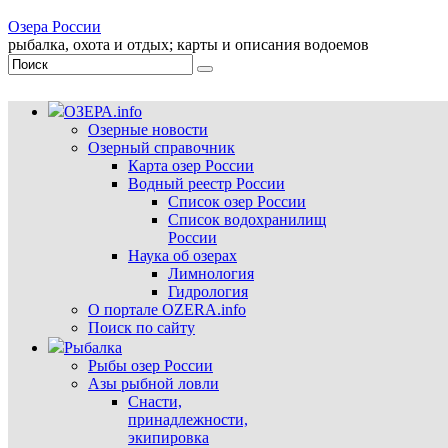
Озера России
рыбалка, охота и отдых; карты и описания водоемов
ОЗЕРА.info
Озерные новости
Озерный справочник
Карта озер России
Водный реестр России
Список озер России
Список водохранилищ
России
Наука об озерах
Лимнология
Гидрология
О портале OZERA.info
Поиск по сайту
Рыбалка
Рыбы озер России
Азы рыбной ловли
Снасти,
принадлежности,
экипировка